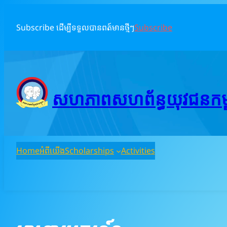
Skip
to
Subscribe ដើម្បីទទួលបានពត៍មានថ្មីៗ
Subscribe
content
សហភាពសហព័ន្ធយុវជនកម្ពុ
Home
អំពីយើង
Scholarships
Activities