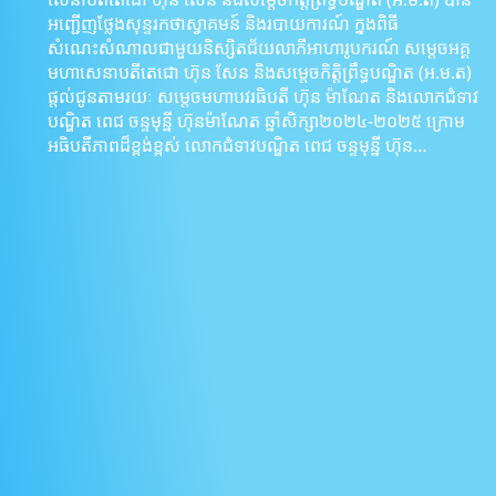
អញ្ជើញថ្លែងសុន្ទរកថាស្វាគមន៍ និងរបាយការណ៍ ក្នុងពិធី
សំណេះសំណាលជាមួយនិស្សិតជ័យលាភីអាហារូបករណ៍ សម្តេចអគ្គ
មហាសេនាបតីតេជោ ហ៊ុន សែន និងសម្តេចកិត្តិព្រឹទ្ធបណ្ឌិត (អ.ម.ត)
ផ្តល់ជូនតាមរយៈ សម្តេចមហាបវរធិបតី ហ៊ុន ម៉ាណែត និងលោកជំទាវ
បណ្ឌិត ពេជ ចន្ទមុន្នី ហ៊ុនម៉ាណែត ឆ្នាំសិក្សា២០២៤-២០២៥ ក្រោម
អធិបតីភាពដ៏ខ្ពង់ខ្ពស់ លោកជំទាវបណ្ឌិត ពេជ ចន្ទមុន្នី ហ៊ុន…