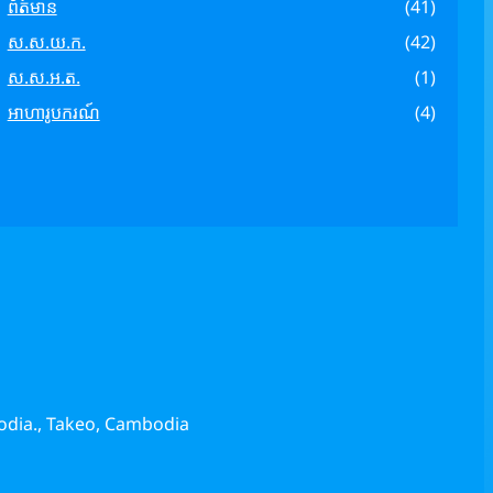
ព័ត៍មាន
(41)
ស.ស.យ.ក.
(42)
ស.ស.អ.ត.
(1)
អាហារូបករណ៍
(4)
odia., Takeo, Cambodia