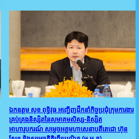
ឯកឧត្តម សុខ ពុទ្ធិវុធ អញ្ជើញដឹកនាំកិច្ចប្រជុំក្រុមការងារ
គ្រប់គ្រងនិស្សិតនៃសមាគមសិស្ស-និស្សិត
អាហារូបករណ៍ សម្តេចអគ្គមហាសេនាបតីតេជោ ហ៊ុន
សែន និងសម្ដេចកិត្តិព្រឹទ្ធបណ្ឌិត (អ.ម.ត)