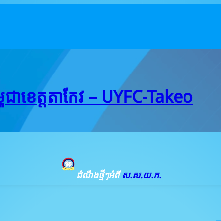
ជាខេត្តតាកែវ – UYFC-Takeo
ដំណឹងថ្មីៗអំពី
ស.ស.យ.ក.