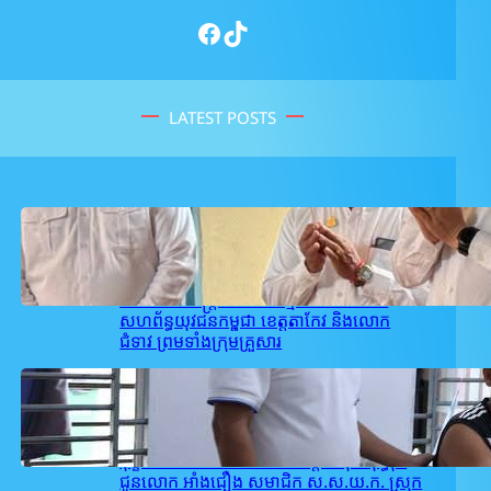
Facebook
TikTok
LATEST POSTS
February 27, 2026
.
user_takeo1
ឯកឧត្តម សុខ ពុទ្ធិវុធ បានអញ្ជើញគោរព
វិញ្ញាណក្ខន្ធម្តាយរបស់ ឯកឧត្តម ស្រី ច័ន្ទប៉ូរ៉ាត់
សមាជិកអចិន្រ្តៃយ៍គណៈកម្មាធិកាសហភាព
សហព័ន្ធយុវជនកម្ពុជា ខេត្តតាកែវ និងលោក
ជំទាវ ព្រមទាំងក្រុមគ្រួសារ
February 26, 2026
.
user_takeo1
គណៈកម្មាធិការ ស.ស.យ.ក. ស្រុកអង្គរបូរី
ដឹកនាំដោយលោក ជា សម្បត្តិ បានចុះសួរសុខ
ទុក្ខ និងនាំយកថវិការបស់ឯកឧត្តម សុខ ពុទ្ធិវុធ
ជូនលោក អាំង​ជឿង សមាជិក ស.ស.យ.ក. ស្រុក