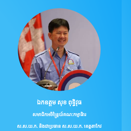
ឯកឧត្ដម សុខ ពុទ្ធិវុធ
សមាជិកអចិន្ត្រៃយ៍គណ:កម្មាធិារ
ស.ស.យ.ក.
និងជាប្រធាន ស.ស.យ.ក. ខេត្តតាកែវ