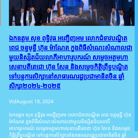
ឯកឧត្តម សុខ ពុទ្ធិវុធ អញ្ជើញអម លោកជំទាវបណ្ឌិត
ពេជ ចន្ទមុន្នី ហ៊ុន ម៉ាណែត ក្នុងពិធីសំណេះសំណាលជា
មួយនិស្សិតជ័យលាភីអាហារូបករណ៍ សម្តេចអគ្គមហា
សេនាបតីតេជោ ហ៊ុន សែន និងសម្តេចកិត្តិព្រឹទ្ធបណ្ឌិត
ទៅបន្តការសិក្សានៅសាធារណរដ្ឋប្រជាមានិតចិន ឆ្នាំ
សិក្សា២០២៤-២០២៥
Vid
August 18, 2024
ឯកឧត្តម សុខ ពុទ្ធិវុធ អញ្ជើញអម លោកជំទាវបណ្ឌិត ពេជ ចន្ទមុន្នី ហ៊ុន
ម៉ាណែត ក្នុងពិធីសំណេះសំណាលជាមួយនិស្សិតជ័យលាភី
អាហារូបករណ៍ សម្តេចអគ្គមហាសេនាបតីតេជោ ហ៊ុន សែន និងសម្តេច
កិត្តិព្រឹទ្ធបណ្ឌិត ទៅបន្តការសិក្សានៅសាធារណរដ្ឋប្រជាមានិតចិន ឆ្នាំ