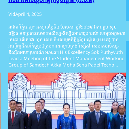
Vid
April 4, 2025
រាជធានីភ្នំពេញ៖ រសៀលថ្ងៃទី៤ ខែមេសា ឆ្នាំ២០២៥ ឯកឧត្តម សុខ
ពុទ្ធិវុធ អនុប្រធានសមាគមសិស្ស-និស្សិតអាហារូបករណ៍ សម្តេចអគ្គមហា
សេនាបតីតេជោ ហ៊ុន សែន និងសម្ដេចកិត្តិព្រឹទ្ធបណ្ឌិត (អ.ម.ត) បាន
អញ្ជើញដឹកនាំកិច្ចប្រជុំក្រុមការងារគ្រប់គ្រងនិស្សិតនៃសមាគមសិស្ស-
និស្សិតអាហារូបករណ៍ អ.ម.ត។ His Excellency Sok Puthyvuth
Lead a Meeting of the Student Management Working
Group of Samdech Akka Moha Sena Padei Techo…