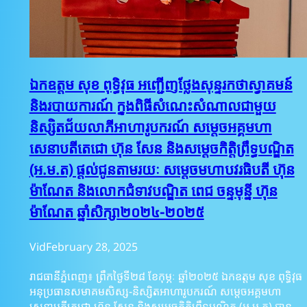
ឯកឧត្តម សុខ ពុទ្ធិវុធ អញ្ជើញថ្លែងសុន្ទរកថាស្វាគមន៍
និងរបាយការណ៍ ក្នុងពិធីសំណេះសំណាលជាមួយ
និស្សិតជ័យលាភីអាហារូបករណ៍ សម្តេចអគ្គមហា
សេនាបតីតេជោ ហ៊ុន សែន និងសម្តេចកិត្តិព្រឹទ្ធបណ្ឌិត
(អ.ម.ត) ផ្តល់ជូនតាមរយៈ សម្តេចមហាបវរធិបតី ហ៊ុន
ម៉ាណែត និងលោកជំទាវបណ្ឌិត ពេជ ចន្ទមុន្នី ហ៊ុន
ម៉ាណែត ឆ្នាំសិក្សា២០២៤-២០២៥
Vid
February 28, 2025
រាជធានីភ្នំពេញ៖ ព្រឹកថ្ងៃទី២៨ ខែកុម្ភៈ ឆ្នាំ២០២៥ ឯកឧត្តម សុខ ពុទ្ធិវុធ
អនុប្រធានសមាគមសិស្ស-និស្សិតអាហារូបករណ៍ សម្តេចអគ្គមហា
សេនាបតីតេជោ ហ៊ុន សែន និងសម្ដេចកិត្តិព្រឹទ្ធបណ្ឌិត (អ.ម.ត) បាន