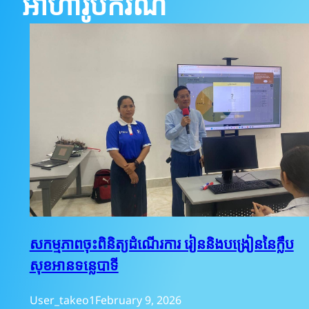
អាហារូបករណ៍
សកម្មភាពចុះពិនិត្យដំណើរការ រៀននិងបង្រៀននៃក្លឹប
សុខអានទន្លេបាទី
User_takeo1
February 9, 2026