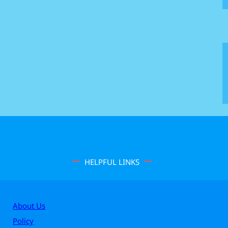
HELPFUL LINKS
About Us
Policy