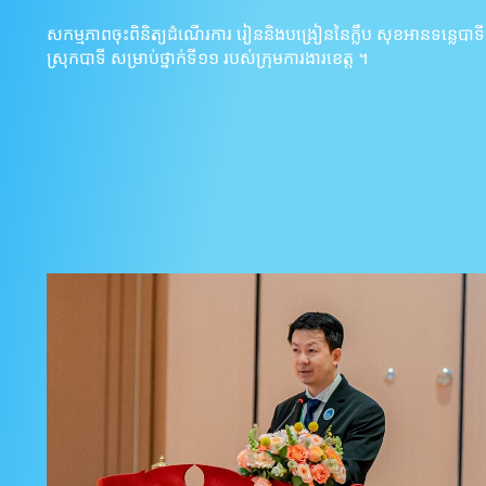
សកម្មភាពចុះពិនិត្យដំណើរការ រៀននិងបង្រៀននៃក្លឹប សុខអានទន្លេបាទី
ស្រុកបាទី សម្រាប់ថ្នាក់ទី១១ របស់ក្រុមការងារខេត្ត ។