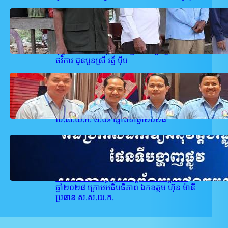
February 26, 2026
.
user_takeo1
គណៈកម្មាធិការ ស.ស.យ.ក. ស្រុកអង្គរបូរី
ដឹកនាំដោយលោក ជា សម្បត្តិ បានចុះសួរសុខ
ទុក្ខ និងនាំយក អង្ករ ៥០kg មី ទឹកត្រី ព្រមទាំង
ថវិការ ជូនប្អូនស្រី រត្ន័ ប៉ិប
February 22, 2026
.
user_takeo1
ស.ស.យ.ក. ខេត្តតាកែវ បានចូលរួមក្នុងពិធី
ប្រកាសដាក់ឱ្យអនុវត្តជាផ្លូវការ «ផែនទីបង្ហាញផ្លូវ
ស.ស.យ.ក. ២.០» ឆ្ពោះទៅឆ្នាំ២០២៨
February 21, 2026
.
user_takeo1
សហភាពសហព័ន្ធយុវជនកម្ពុជា នឹងរៀបចំពិធី
ប្រកាសដាក់ឱ្យអនុវត្តជាផ្លូវការផែនទីបង្ហាញផ្លូវ
សហភាពសហព័ន្ធយុវជនកម្ពុជា ២.០ ឆ្ពោះទៅ
ឆ្នាំ២០២៨ ក្រោមអធិបធីភាព ឯកឧត្តម ហ៊ុន ម៉ានី
ប្រធាន ស.ស.យ.ក.