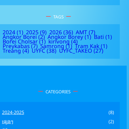
TAGS
2024
(1)
2025
(9)
2026
(36)
AMT
(7)
Angkor Borei
(2)
Angkor Borey
(1)
Bati
(1)
Borei Cholsar
(1)
kirivong
(4)
Preykabas
(7)
Samrong
(1)
Tram Kak
(1)
Treang
(4)
UYFC
(38)
UYFC_TAKEO
(27)
CATEGORIES
2024-2025
(8)
ផ្សេងៗ
(2)