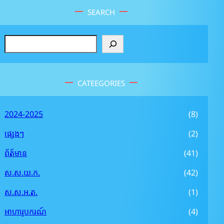
SEARCH
S
e
a
r
CATEEGORIES
c
h
2024-2025
(8)
ផ្សេងៗ
(2)
ព័ត៍មាន
(41)
ស.ស.យ.ក.
(42)
ស.ស.អ.ត.
(1)
អាហារូបករណ៍
(4)