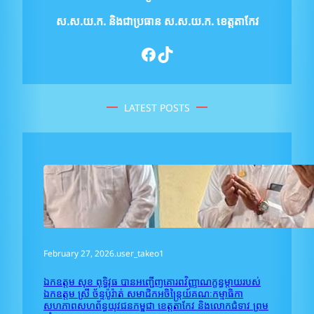
ស.ស.យ.ក.
និងជាប្រធាន ស.ស.យ.ក. ខេត្តតាកែវ
Facebook
TikTok
LATEST POSTS
February 27, 2026
.
user_takeo1
ឯកឧត្តម សុខ ពុទ្ធិវុធ បានអញ្ជើញគោរពវិញ្ញាណក្ខន្ធម្តាយរបស់
ឯកឧត្តម ស្រី ច័ន្ទប៉ូរ៉ាត់ សមាជិកអចិន្រ្តៃយ៍គណៈកម្មាធិកា
សហភាពសហព័ន្ធយុវជនកម្ពុជា ខេត្តតាកែវ និងលោកជំទាវ ព្រម