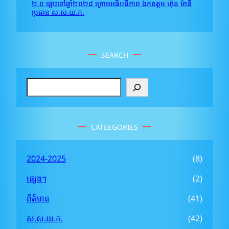
២.០ ឆ្ពោះទៅឆ្នាំ២០២៨ ក្រោមអធិបធីភាព ឯកឧត្តម ហ៊ុន ម៉ានី
ប្រធាន ស.ស.យ.ក.
SEARCH
S
e
a
r
CATEEGORIES
c
h
2024-2025
(8)
ផ្សេងៗ
(2)
ព័ត៍មាន
(41)
ស.ស.យ.ក.
(42)