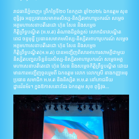
រាជធានីភ្នំពេញ៖ ព្រឹកថ្ងៃទី២០ ខែកក្កដា ឆ្នាំ២០២៤ ឯកឧត្តម សុខ
ពុទ្ធិវុធ អនុប្រធានសមាគមសិស្ស-និស្សិតអាហារូបករណ៍ សម្តេច
អគ្គមហាសេនាបតីតេជោ ហ៊ុន សែន និងសម្ដេច
កិត្តិព្រឹទ្ធបណ្ឌិត (អ.ម.ត) តំណាងដ៏ខ្ពង់ខ្ពស់ លោកជំទាវបណ្ឌិត
ពេជ ចន្ទមុន្នី ប្រធានសមាគមសិស្ស-និស្សិតអាហារូបករណ៍ សម្តេច
អគ្គមហាសេនាបតីតេជោ ហ៊ុន សែន និងសម្ដេច
កិត្តិព្រឹទ្ធបណ្ឌិត(អ.ម.ត) បានអញ្ជើញពិសារអាហារសាមគ្គីជាមួយ
និស្សិតបញ្ចូលទិន្នន័យសិស្ស-និស្សិតអាហារូបករណ៍ សម្តេចអគ្គ
មហាសេនាបតីតេជោ ហ៊ុន សែន និងសម្តេចកិត្តិព្រឹទ្ធបណ្ឌិត ដោយ
មានការអញ្ជើញចូលរួមពី ឯកឧត្តម លោក លោកស្រី នាងកញ្ញាអនុ
ប្រធាន សមាជិក អ.ម.ត និងនិស្សិត អ.ម.ត នៅភោជនីយ
ដ្ឋានវ័នម័រ។ ក្នុងឱកាសនោះដែរ ឯកឧត្តម សុខ ពុទ្ធិវុធ…