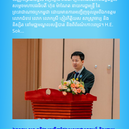
សម្តេចមហាបវរធិបតី ហ៊ុន ម៉ាណែត នាយករដ្ឋមន្រ្តី នៃ
ព្រះរាជាណាចក្រកម្ពុជា ដោយមានការអញ្ជើញចូលរួមពីឯកឧត្តម
លោកជំទាវ លោក លោកស្រី ភ្ញៀវកិត្តិយស សាស្រ្តាចារ្យ និង
និស្សិត នៅមជ្ឈមណ្ឌលសន្និបាត និងពិព័រណ៌កោះពេជ្រ។ H.E.
Sok…