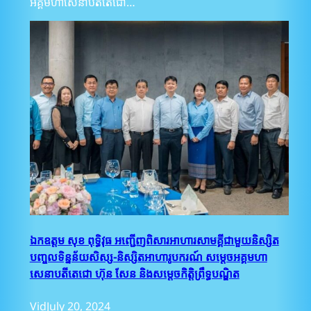
អគ្គមហាសេនាបតីតេជោ…
ឯកឧត្តម សុខ ពុទ្ធិវុធ អញ្ជើញពិសារអាហារសាមគ្គីជាមួយនិស្សិត
បញ្ចូលទិន្នន័យសិស្ស-និស្សិតអាហារូបករណ៍ សម្តេចអគ្គមហា
សេនាបតីតេជោ ហ៊ុន សែន និងសម្តេចកិត្តិព្រឹទ្ធបណ្ឌិត
Vid
July 20, 2024