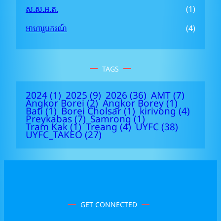
ស.ស.អ.ត.
(1)
អាហារូបករណ៍
(4)
TAGS
2024
(1)
2025
(9)
2026
(36)
AMT
(7)
Angkor Borei
(2)
Angkor Borey
(1)
Bati
(1)
Borei Cholsar
(1)
kirivong
(4)
Preykabas
(7)
Samrong
(1)
Tram Kak
(1)
Treang
(4)
UYFC
(38)
UYFC_TAKEO
(27)
GET CONNECTED