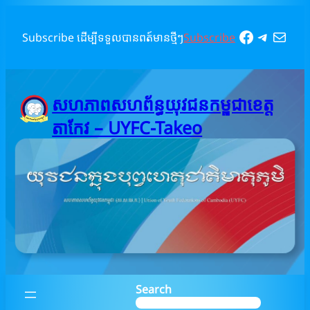
Skip
to
Faceboo
Telegr
Mail
Subscribe ដើម្បីទទួលបានពត៍មានថ្មីៗ
Subscribe
content
សហភាពសហព័ន្ធយុវជនកម្ពុជាខេត្ត
តាកែវ – UYFC-Takeo
Search