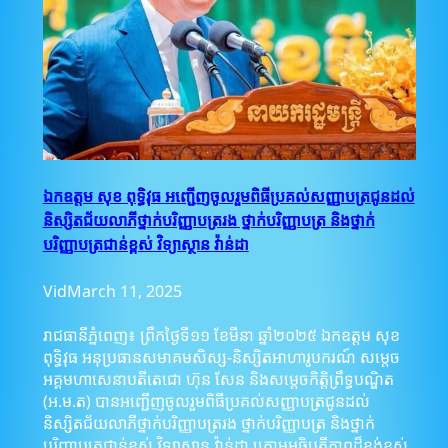
ឯកឧត្តម សុខ ពុទ្ធិវុធ អញ្ជើញចូលរួមពិធីប្រគល់សញ្ញាបត្រជូនដល់
និស្សិតជ័យលាភីថ្នាក់បរិញ្ញាបត្ររង ថ្នាក់បរិញ្ញាបត្រ និងថ្នាក់
បរិញ្ញាបត្រជាន់ខ្ពស់ វិទ្យាស្ថាន វ៉ាន់ដា
Vid
March 11, 2025
រាជធានីភ្នំពេញ៖ ព្រឹកថ្ងៃទី១១ ខែមីនា ឆ្នាំ២០២៥ ឯកឧត្តម សុខ
ពុទ្ធិវុធ អនុប្រធានសមាគមសិស្ស-និស្សិតអាហារូបករណ៍ សម្តេច
អគ្គមហាសេនាបតីតេជោ ហ៊ុន សែន និងសម្ដេចកិត្តិព្រឹទ្ធបណ្ឌិត
(អ.ម.ត) បានអញ្ជើញចូលរួមពិធីប្រគល់សញ្ញាបត្រជូនដល់
និស្សិតជ័យលាភីថ្នាក់បរិញ្ញាបត្ររង ថ្នាក់បរិញ្ញាបត្រ និងថ្នាក់
បរិញ្ញាបត្រជាន់ខ្ពស់ វិទ្យាស្ថាន វ៉ាន់ដា ក្រោមអធិបតីភាពដ៏ខ្ពង់ខ្ពស់