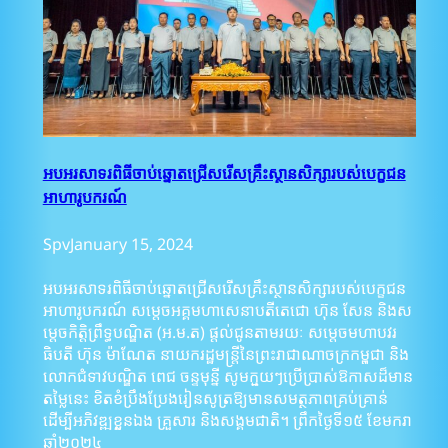
អបអរសាទរពិធីចាប់ឆ្នោតជ្រើសរើសគ្រឹះស្ថានសិក្សារបស់បេក្ខជន
អាហារូបករណ៍
Spv
January 15, 2024
អបអរសាទរពិធីចាប់ឆ្នោតជ្រើសរើសគ្រឹះស្ថានសិក្សារបស់បេក្ខជន
អាហារូបករណ៍ សម្តេចអគ្គមហាសេនាបតីតេជោ ហ៊ុន សែន និងស
ម្តេចកិត្តិព្រឹទ្ធបណ្ឌិត (អ.ម.ត) ផ្ដល់ជូនតាមរយៈ សម្តេចមហាបវរ
ធិបតី ហ៊ុន ម៉ាណែត នាយករដ្ឋមន្រ្តីនៃព្រះរាជាណាចក្រកម្ពុជា និង
លោកជំទាវបណ្ឌិត ពេជ ចន្ទមុន្នី សូមក្មួយៗប្រើប្រាស់ឱកាសដ៏មាន
តម្លៃនេះ ខិតខំប្រឹងប្រែងរៀនសូត្រឱ្យមានសមត្ថភាពគ្រប់គ្រាន់
ដើម្បីអភិវឌ្ឍខ្លួនឯង គ្រួសារ និងសង្គមជាតិ។ ព្រឹកថ្ងៃទី១៥ ខែមករា
ឆ្នាំ២០២៤