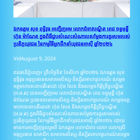
ឯកឧត្តម សុខ ពុទ្ធិវុធ អញ្ជើញអម លោកជំទាវបណ្ឌិត ពេជ ចន្ទមុន្នី
ហ៊ុន ម៉ាណែត ក្នុងពិធីជួបសំណេះសំណាលសម្ដែងការគួរសមរបស់
ប្រតិភូយុវជន នៃកម្មវិធីអ្នកដឹកនាំយុវជនអាស៊ី ឆ្នាំ២០២៤
Vid
August 9, 2024
រាជធានីភ្នំពេញ៖ ព្រឹកថ្ងៃទី៩ ខែសីហា ឆ្នាំ២០២៤ ឯកឧត្តម សុខ
ពុទ្ធិវុធ អនុប្រធានសមាគមសិស្ស-និស្សិតអាហារូបករណ៍ សម្តេច
អគ្គមហាសេនាបតីតេជោ ហ៊ុន សែន និងសម្ដេចកិត្តិព្រឹទ្ធបណ្ឌិត
(អ.ម.ត) បានអញ្ជើញអម លោកជំទាវបណ្ឌិត ពេជ ចន្ទមុន្នី ហ៊ុន
ម៉ាណែត ប្រធានសមាគមសិស្ស-និស្សិតអាហារូបករណ៍ សម្តេចអគ្គ
មហាសេនាបតីតេជោ ហ៊ុន សែន និងសម្ដេចកិត្តិព្រឹទ្ធបណ្ឌិត
(អ.ម.ត) ក្នុងពិធីជួបសំណេះសំណាលសម្ដែងការគួរសមរបស់
ប្រតិភូយុវជន នៃកម្មវិធីអ្នកដឹកនាំយុវជនអាស៊ី ឆ្នាំ២០២៤ ដោយ
មានការអញ្ជើញចូលរួមពី ឯកឧត្តម លោកជំទាវ លោក លោកស្រី
អនុប្រធាន សមាជិក សមាគមសិស្ស-និស្សិតអាហារូបករណ៍សម្តេច