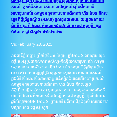
ឯកឧត្តម សុខ ពុទ្ធិវុធ អញ្ជើញថ្លែងសុន្ទរកថាស្វាគមន៍ និងរបាយ
ការណ៍ ក្នុងពិធីសំណេះសំណាលជាមួយនិស្សិតជ័យលាភី
អាហារូបករណ៍ សម្តេចអគ្គមហាសេនាបតីតេជោ ហ៊ុន សែន និងស
ម្តេចកិត្តិព្រឹទ្ធបណ្ឌិត (អ.ម.ត) ផ្តល់ជូនតាមរយៈ សម្តេចមហាបវរ
ធិបតី ហ៊ុន ម៉ាណែត និងលោកជំទាវបណ្ឌិត ពេជ ចន្ទមុន្នី ហ៊ុន
ម៉ាណែត ឆ្នាំសិក្សា២០២៤-២០២៥
Vid
February 28, 2025
រាជធានីភ្នំពេញ៖ ព្រឹកថ្ងៃទី២៨ ខែកុម្ភៈ ឆ្នាំ២០២៥ ឯកឧត្តម សុខ
ពុទ្ធិវុធ អនុប្រធានសមាគមសិស្ស-និស្សិតអាហារូបករណ៍ សម្តេច
អគ្គមហាសេនាបតីតេជោ ហ៊ុន សែន និងសម្ដេចកិត្តិព្រឹទ្ធបណ្ឌិត
(អ.ម.ត) បានអញ្ជើញថ្លែងសុន្ទរកថាស្វាគមន៍ និងរបាយការណ៍
ក្នុងពិធីសំណេះសំណាលជាមួយនិស្សិតជ័យលាភីអាហារូបករណ៍
សម្តេចអគ្គមហាសេនាបតីតេជោ ហ៊ុន សែន និងសម្តេច
កិត្តិព្រឹទ្ធបណ្ឌិត (អ.ម.ត) ផ្តល់ជូនតាមរយៈ សម្តេចមហាបវរធិបតី
ហ៊ុន ម៉ាណែត និងលោកជំទាវបណ្ឌិត ពេជ ចន្ទមុន្នី ហ៊ុនម៉ាណែត
ឆ្នាំសិក្សា២០២៤-២០២៥ ក្រោមអធិបតីភាពដ៏ខ្ពង់ខ្ពស់ លោកជំទាវ
បណ្ឌិត ពេជ ចន្ទមុន្នី ហ៊ុន…