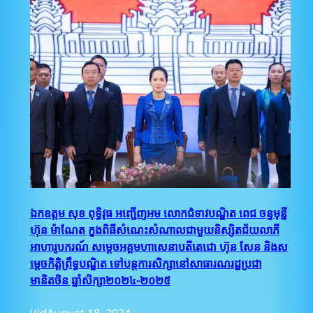
ឯកឧត្តម សុខ ពុទ្ធិវុធ អញ្ជើញអម លោកជំទាវបណ្ឌិត ពេជ ចន្ទមុន្នី
ហ៊ុន ម៉ាណែត ក្នុងពិធីសំណេះសំណាលជាមួយនិស្សិតជ័យលាភី
អាហារូបករណ៍ សម្តេចអគ្គមហាសេនាបតីតេជោ ហ៊ុន សែន និងស
ម្តេចកិត្តិព្រឹទ្ធបណ្ឌិត ទៅបន្តការសិក្សានៅសាធារណរដ្ឋប្រជា
មានិតចិន ឆ្នាំសិក្សា២០២៤-២០២៥