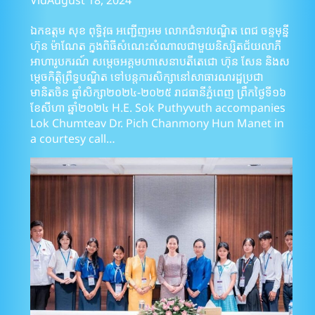
Vid
August 18, 2024
ឯកឧត្តម សុខ ពុទ្ធិវុធ អញ្ជើញអម លោកជំទាវបណ្ឌិត ពេជ ចន្ទមុន្នី
ហ៊ុន ម៉ាណែត ក្នុងពិធីសំណេះសំណាលជាមួយនិស្សិតជ័យលាភី
អាហារូបករណ៍ សម្តេចអគ្គមហាសេនាបតីតេជោ ហ៊ុន សែន និងស
ម្តេចកិត្តិព្រឹទ្ធបណ្ឌិត ទៅបន្តការសិក្សានៅសាធារណរដ្ឋប្រជា
មានិតចិន ឆ្នាំសិក្សា២០២៤-២០២៥ រាជធានីភ្នំពេញ ព្រឹកថ្ងៃទី១៦
ខែសីហា ឆ្នាំ២០២៤ H.E. Sok Puthyvuth accompanies
Lok Chumteav Dr. Pich Chanmony Hun Manet in
a courtesy call…