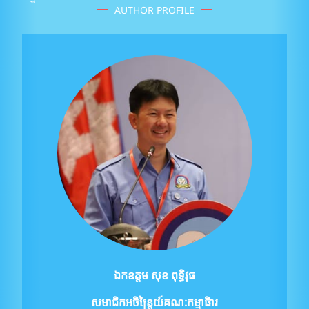
AUTHOR PROFILE
ឯកឧត្ដម សុខ ពុទ្ធិវុធ
សមាជិកអចិន្ត្រៃយ៍គណ:កម្មាធិារ