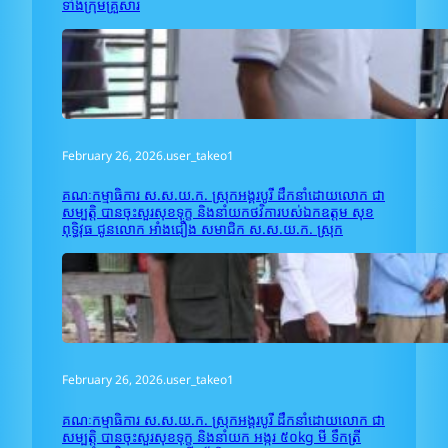
ទាំងក្រុមគ្រួសារ
February 26, 2026
.
user_takeo1
គណៈកម្មាធិការ ស.ស.យ.ក. ស្រុកអង្គរបូរី ដឹកនាំដោយលោក ជា
សម្បត្តិ បានចុះសួរសុខទុក្ខ និងនាំយកថវិការបស់ឯកឧត្តម សុខ
ពុទ្ធិវុធ ជូនលោក អាំង​ជឿង សមាជិក ស.ស.យ.ក. ស្រុក
February 26, 2026
.
user_takeo1
គណៈកម្មាធិការ ស.ស.យ.ក. ស្រុកអង្គរបូរី ដឹកនាំដោយលោក ជា
សម្បត្តិ បានចុះសួរសុខទុក្ខ និងនាំយក អង្ករ ៥០kg មី ទឹកត្រី