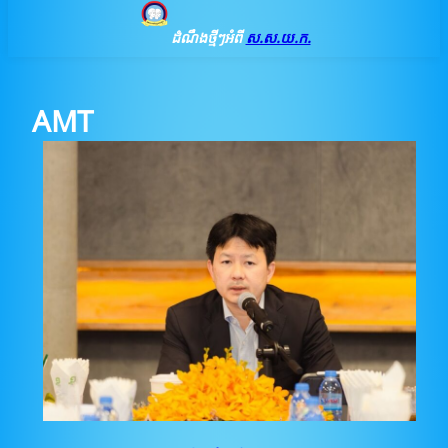
ដំណឹងថ្មីៗអំពី
ស.ស.យ.ក.
AMT