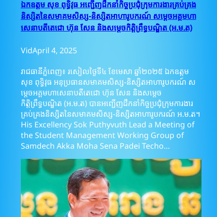
ឯកឧត្តម សុខ ពុទ្ធិវុធ អញ្ជើញដឹកនាំកិច្ចប្រជុំក្រុមការងារគ្រប់គ្រង
និស្សិតនៃសមាគមសិស្ស-និស្សិតអាហារូបករណ៍ សម្តេចអគ្គមហា
សេនាបតីតេជោ ហ៊ុន សែន និងសម្ដេចកិត្តិព្រឹទ្ធបណ្ឌិត (អ.ម.ត)
Vid
April 4, 2025
រាជធានីភ្នំពេញ៖ រសៀលថ្ងៃទី៤ ខែមេសា ឆ្នាំ២០២៥ ឯកឧត្តម
សុខ ពុទ្ធិវុធ អនុប្រធានសមាគមសិស្ស-និស្សិតអាហារូបករណ៍ ស
ម្តេចអគ្គមហាសេនាបតីតេជោ ហ៊ុន សែន និងសម្ដេច
កិត្តិព្រឹទ្ធបណ្ឌិត (អ.ម.ត) បានអញ្ជើញដឹកនាំកិច្ចប្រជុំក្រុមការងារ
គ្រប់គ្រងនិស្សិតនៃសមាគមសិស្ស-និស្សិតអាហារូបករណ៍ អ.ម.ត។
His Excellency Sok Puthyvuth Lead a Meeting of
the Student Management Working Group of
Samdech Akka Moha Sena Padei Techo…