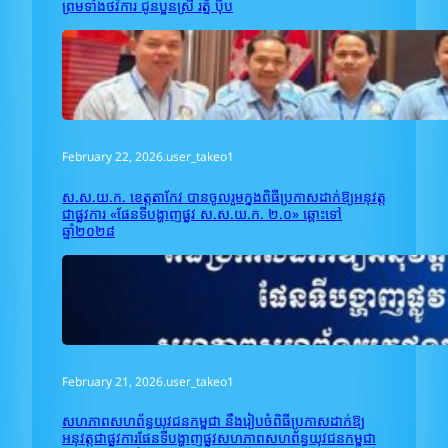
ព្រមទាំងថវិការ ជូនប្អូនស្រី រត្ន័ ប៉ិប
February 22, 2026
.
user_takeo1
ស.ស.យ.ក. ខេត្តតាកែវ បានចូលរួមក្នុងពិធីប្រកាសដាក់ឱ្យអនុវត្ត
ជាផ្លូវការ «ផែនទីបង្ហាញផ្លូវ ស.ស.យ.ក. ២.០» ឆ្ពោះទៅ
ឆ្នាំ២០២៨
February 21, 2026
.
user_takeo1
សហភាពសហព័ន្ធយុវជនកម្ពុជា នឹងរៀបចំពិធីប្រកាសដាក់ឱ្យ
អនុវត្តជាផ្លូវការផែនទីបង្ហាញផ្លូវសហភាពសហព័ន្ធយុវជនកម្ពុជា