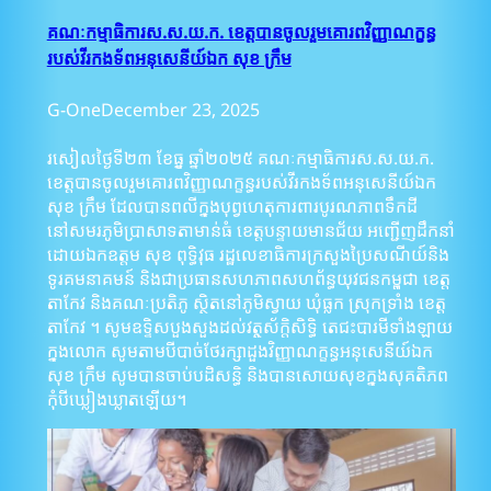
គណៈកម្មាធិការស.ស.យ.ក. ខេត្តបានចូលរួមគោរពវិញ្ញាណក្ខន្ធ
របស់វីរកងទ័ពអនុសេនីយ៍ឯក សុខ ក្រឹម
G-One
December 23, 2025
រសៀលថ្ងៃទី២៣ ខែធ្នូ ឆ្នាំ២០២៥ គណៈកម្មាធិការស.ស.យ.ក.
ខេត្តបានចូលរួមគោរពវិញ្ញាណក្ខន្ធរបស់វីរកងទ័ពអនុសេនីយ៍ឯក
សុខ ក្រឹម ដែលបានពលីក្នុងបុព្វហេតុការពារបូរណភាពទឹកដី
នៅសមរភូមិប្រាសាទតាមាន់ធំ ខេត្តបន្ទាយមានជ័យ អញ្ជើញដឹកនាំ
ដោយឯកឧត្តម សុខ ពុទ្ធិវុធ រដ្ឋលេខាធិការក្រសួងប្រៃសណីយ៍និង
ទូរគមនាគមន៍ និងជាប្រធានសហភាពសហព័ន្ធយុវជនកម្ពុជា ខេត្ត
តាកែវ និងគណៈប្រតិភូ ស្ថិតនៅភូមិស្វាយ ឃុំធ្លក ស្រុកទ្រាំង ខេត្ត
តាកែវ ។ សូមឧទ្ទិសបួងសួងដល់វត្ថុស័ក្តិសិទ្ធិ តេជះបារមីទាំងឡាយ
ក្នុងលោក សូមតាមបីបាច់ថែរក្សាដួងវិញ្ញាណក្ខន្ធអនុសេនីយ៍ឯក
សុខ ក្រឹម សូមបានចាប់បដិសន្ធិ និងបានសោយសុខក្នុងសុគតិភព
កុំបីឃ្លៀងឃ្លាតឡើយ។