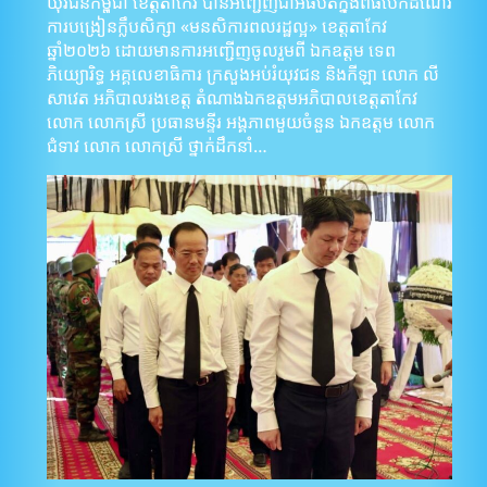
យុវជនកម្ពុជា ខេត្តតាកែវ បានអញ្ជើញជាអធិបតីក្នុងពិធីបើកដំណើរ
ការបង្រៀនក្លឹបសិក្សា «មនសិការពលរដ្ឋល្អ» ខេត្តតាកែវ
ឆ្នាំ២០២៦ ដោយមានការអញ្ជើញចូលរួមពី ឯកឧត្តម ទេព
ភិយ្យោរិទ្ធ អគ្គលេខាធិការ ក្រសួងអប់រំយុវជន និងកីឡា លោក លី
សាវេត អភិបាលរងខេត្ត តំណាងឯកឧត្តមអភិបាលខេត្តតាកែវ
លោក លោកស្រី ប្រធានមន្ទីរ អង្គភាពមួយចំនួន ឯកឧត្តម លោក
ជំទាវ លោក លោកស្រី ថ្នាក់ដឹកនាំ…