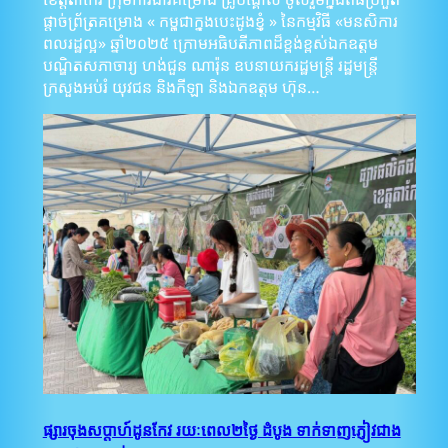
ផ្តាច់ព្រ័ត្រគម្រោង « កម្ពុជាក្នុងបេះដូងខ្ញុំ » នៃកម្មវិធី «មនសិការ
ពលរដ្ឋល្អ» ឆ្នាំ២០២៥ ក្រោមអធិបតីភាពដ៏ខ្ពង់ខ្ពស់ឯកឧត្ដម
បណ្ឌិតសភាចារ្យ ហង់ជួន ណារ៉ុន ឧបនាយករដ្ឋមន្រ្តី រដ្ឋមន្ត្រី
ក្រសួងអប់រំ យុវជន និងកីឡា និងឯកឧត្ដម ហ៊ុន…
ផ្សារចុងសប្តាហ៍ដូនកែវ រយៈពេល២ថ្ងៃ ដំបូង ទាក់ទាញភ្ញៀវជាង