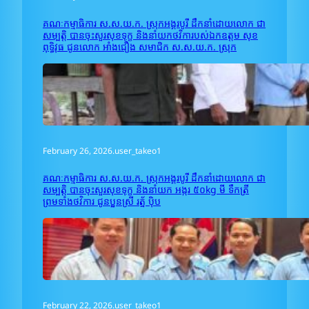
គណៈកម្មាធិការ ស.ស.យ.ក. ស្រុកអង្គរបូរី ដឹកនាំដោយលោក ជា
សម្បត្តិ បានចុះសួរសុខទុក្ខ និងនាំយកថវិការបស់ឯកឧត្តម សុខ
ពុទ្ធិវុធ ជូនលោក អាំង​ជឿង សមាជិក ស.ស.យ.ក. ស្រុក
February 26, 2026
.
user_takeo1
គណៈកម្មាធិការ ស.ស.យ.ក. ស្រុកអង្គរបូរី ដឹកនាំដោយលោក ជា
សម្បត្តិ បានចុះសួរសុខទុក្ខ និងនាំយក អង្ករ ៥០kg មី ទឹកត្រី
ព្រមទាំងថវិការ ជូនប្អូនស្រី រត្ន័ ប៉ិប
February 22, 2026
.
user_takeo1