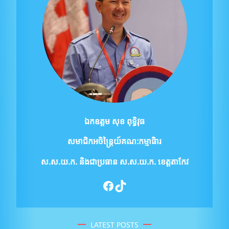
ឯកឧត្ដម សុខ ពុទ្ធិវុធ
សមាជិកអចិន្ត្រៃយ៍គណ:កម្មាធិារ
ស.ស.យ.ក.
និងជាប្រធាន ស.ស.យ.ក. ខេត្តតាកែវ
Facebook
TikTok
LATEST POSTS