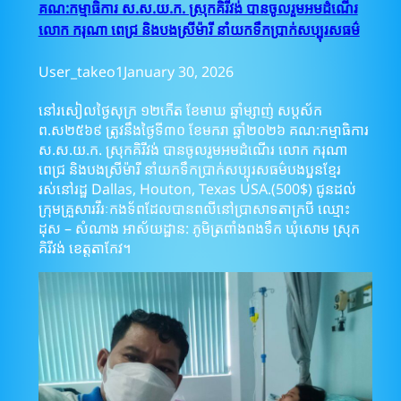
គណ:កម្មាធិការ ស.ស.យ.ក. ស្រុកគិរីវង់ បានចូលរួមអមដំណើរ
លោក ករុណា ពេជ្រ និងបងស្រីម៉ារី នាំយកទឹកប្រាក់សប្បុរសធម៌
User_takeo1
January 30, 2026
នៅរសៀលថ្ងៃសុក្រ ១២កើត ខែមាឃ ឆ្នាំម្សាញ់ សប្តស័ក
ព.ស២៥៦៩ ត្រូវនឹងថ្ងៃទី៣០ ខែមករា ឆ្នាំ២០២៦ គណ:កម្មាធិការ
ស.ស.យ.ក. ស្រុកគិរីវង់ បានចូលរួមអមដំណើរ លោក ករុណា
ពេជ្រ និងបងស្រីម៉ារី នាំយកទឹកប្រាក់សប្បុរសធម៌បងប្អូនខ្មែរ
រស់នៅរដ្ឋ Dallas, Houton, Texas USA.(500$) ជូនដល់
ក្រុមគ្រួសារវីរៈកងទ័ពដែលបានពលីនៅប្រាសាទតាក្របី ឈ្មោះ
ដុស – សំណាង អាស័យដ្ឋាន: ភូមិត្រពាំងពងទឹក ឃុំសោម ស្រុក
គិរីវង់ ខេត្តតាកែវ។