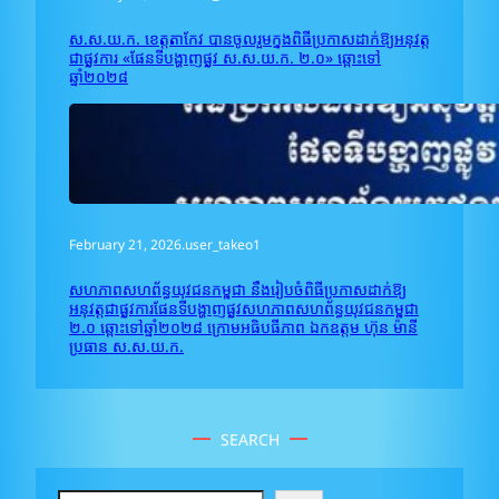
ស.ស.យ.ក. ខេត្តតាកែវ បានចូលរួមក្នុងពិធីប្រកាសដាក់ឱ្យអនុវត្ត
ជាផ្លូវការ «ផែនទីបង្ហាញផ្លូវ ស.ស.យ.ក. ២.០» ឆ្ពោះទៅ
ឆ្នាំ២០២៨
February 21, 2026
.
user_takeo1
សហភាពសហព័ន្ធយុវជនកម្ពុជា នឹងរៀបចំពិធីប្រកាសដាក់ឱ្យ
អនុវត្តជាផ្លូវការផែនទីបង្ហាញផ្លូវសហភាពសហព័ន្ធយុវជនកម្ពុជា
២.០ ឆ្ពោះទៅឆ្នាំ២០២៨ ក្រោមអធិបធីភាព ឯកឧត្តម ហ៊ុន ម៉ានី
ប្រធាន ស.ស.យ.ក.
SEARCH