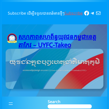
Skip
to
Faceboo
Telegr
Mail
Subscribe ដើម្បីទទួលបានពត៍មានថ្មីៗ
Subscribe
content
សហភាពសហព័ន្ធយុវជនកម្ពុជាខេត្ត
តាកែវ – UYFC-Takeo
Search