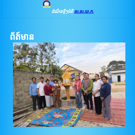
ដំណឹងថ្មីៗអំពី
ស.ស.យ.ក.
ព័ត៍មាន