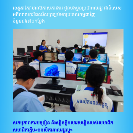
ខេត្តតាកែវ មានឱកាសការងារ ជូនបងប្អូនប្រជាពលរដ្ឋ ជាពិសេស
អតីតពលករដែលវិលត្រឡប់មកប្រទេសកម្ពុជាវិញ
ចំនួន៨៤៧០កន្លែង
សកម្មភាពការបង្រៀន និងរៀនខ្លឹមសារមេរៀនរបស់សមាជិក
សមាជិកាក្លឹប«មនសិការពលរដ្ឋល្អ»