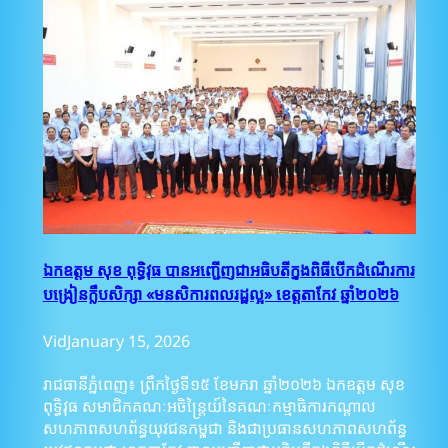
ឯកឧត្តម សុខ ពុទ្ធិវុធ បានអញ្ជើញជាអធិបតីក្នុងពិធីបើកដំណើរការ
បង្រៀនក្លឹបសិក្សា «មនសិការពលរដ្ឋល្អ» ខេត្តតាកែវ ឆ្នាំ២០២៦
Vid
January 15, 2026
រាជធានីភ្នំពេញ៖ ព្រឹកថ្ងៃទី១៥ ខែមករា ឆ្នាំ២០២៦ ឯកឧត្តម សុខ
ពុទ្ធិវុធ សមាជិកគណៈអចិន្រ្តៃយ៍នៃគណៈកម្មាធិការកណ្ដាល
សហភាពសហព័ន្ធយុវជនកម្ពុជា និងជាប្រធានសហភាពសហព័ន្ធ