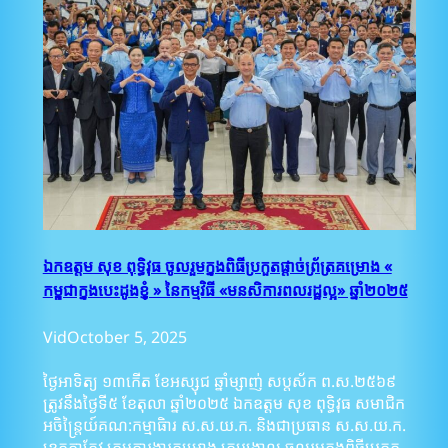
ឯកឧត្ដម សុខ ពុទ្ធិវុធ ចូលរួមក្នុងពិធីប្រកួតផ្តាច់ព្រ័ត្រគម្រោង «
កម្ពុជាក្នុងបេះដូងខ្ញុំ » នៃកម្មវិធី «មនសិការពលរដ្ឋល្អ» ឆ្នាំ២០២៥
Vid
October 5, 2025
ថ្ងៃអាទិត្យ ១៣កើត ខែអស្សុជ ឆ្នាំម្សាញ់ សប្តស័ក ព.ស.២៥៦៩
ត្រូវនឹងថ្ងៃទី៥ ខែតុលា ឆ្នាំ២០២៥ ឯកឧត្ដម សុខ ពុទ្ធិវុធ សមាជិក
អចិន្ត្រៃយ៍គណ:កម្មាធិារ ស.ស.យ.ក. និងជាប្រធាន ស.ស.យ.ក.
ខេត្តតាកែវ ក្រុមការងារគម្រោង គ្រូបង្គោល ចូលរួមក្នុងពិធីប្រកួត