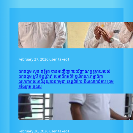
February 27, 2026
.
user_takeo1
ឯកឧត្តម សុខ ពុទ្ធិវុធ បានអញ្ជើញគោរពវិញ្ញាណក្ខន្ធម្តាយរបស់
ឯកឧត្តម ស្រី ច័ន្ទប៉ូរ៉ាត់ សមាជិកអចិន្រ្តៃយ៍គណៈកម្មាធិកា
សហភាពសហព័ន្ធយុវជនកម្ពុជា ខេត្តតាកែវ និងលោកជំទាវ ព្រម
ទាំងក្រុមគ្រួសារ
February 26, 2026
.
user_takeo1