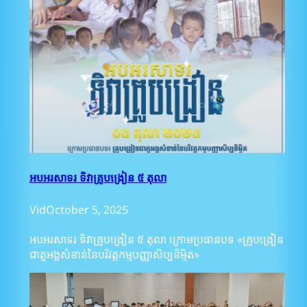
អបអរសាទរ ទិវាគ្រូបង្រៀន ៥ តុលា
Vid
October 5, 2025
អបអរសាទរ ទិវាគ្រូបង្រៀន ៥ តុលា ក្រោមប្រធានបទ «គ្រូបង្រៀន
ជាតួអង្គសំខាន់នៃបរិវត្តកម្មបញ្ញាសិប្បនិម្មិត»