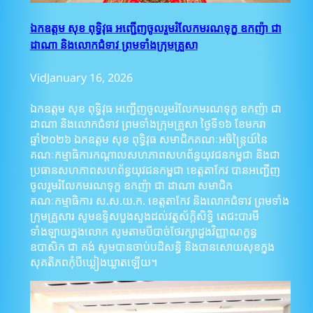
ឯកឧត្តម សុខ ពុទ្ធិវុធ អញ្ជើញចូលរួមរំលែកមរណទុក្ខ ឧកញ៉ា ជា
ដាណា និងលោកជំទាវ ព្រមទាំងក្រុមគ្រួសា
Vid
January 16, 2026
ឯកឧត្តម សុខ ពុទ្ធិវុធ អញ្ជើញចូលរួមរំលែកមរណទុក្ខ ឧកញ៉ា ជា
ដាណា និងលោកជំទាវ ព្រមទាំងក្រុមគ្រួសា ថ្ងៃទី១៦ ខែមករា
ឆ្នាំ២០២៦ ឯកឧត្តម សុខ ពុទ្ធិវុធ សមាជិកគណៈអចិន្រ្តៃយ៍នៃ
គណៈកម្មាធិការកណ្តាលសហភាពសហព័ន្ធយុវជនកម្ពុជា និងជា
ប្រធានសហភាពសហព័ន្ធយុវជនកម្ពុជា ខេត្តតាកែវ បានអញ្ជើញ
ចូលរួមរំលែកមរណទុក្ខ ឧកញ៉ា ជា ដាណា សមាជិក
គណៈកម្មាធិការ ស.ស.យ.ក. ខេត្តតាកែវ និងលោកជំទាវ ព្រមទាំង
ក្រុមគ្រួសារ សូមឧទ្ទិសបួងសួងដល់វត្ថុស័ក្តិសិទ្ធិ តេជះបារមី
ទាំងឡាយក្នុងលោក សូមតាមបីបាច់ថែរក្សាដួងវិញ្ញាណក្ខន្ធ
ឧបាសិក ជា គង់ សូមបានចាប់បដិសន្ធិ និងបានសោយសុខក្នុង
សុគតិភពកុំបីឃ្លៀងឃ្លាតឡើយ។