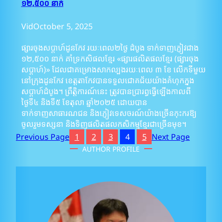
១២,៥០០ នាក់
Vid
October 5, 2025
ផ្សារចុងសប្តាហ៍ដូនកែវ រយៈពេល២ថ្ងៃ ដំបូង ទាក់ទាញភ្ញៀវជាង
១២,៥០០ នាក់ គាំទ្រកសិផលខ្មែរ «ផ្សារផលិតផលខ្មែរ (ផ្សារចុង
សប្តាហ៍)» ដែលជាគម្រោងសាកល្បងរយៈពេល ៣ ខែ លើកទីមួយ
នៅក្រុងដូនកែវ ខេត្តតាកែវបានទទួលជោគជ័យយ៉ាងគំហុកក្នុង
សប្តាហ៍ដំបូង។ ព្រឹត្តិការណ៍នេះ ត្រូវបានប្រារព្ធធ្វើឡើងកាលពី
ថ្ងៃទី៤ និងទី៥ ខែតុលា ឆ្នាំ២០២៥ ដោយបាន
ទាក់ទាញសាធារណជន និងភ្ញៀវទេសចរណ៍យ៉ាងច្រើនកុះករឱ្យ
ចូលរួមទស្សនា និងទិញផលិតផលកសិកម្មខ្មែរជាច្រើនមុខ។
Previous Page
1
2
3
4
5
Next Page
AUTHOR PROFILE