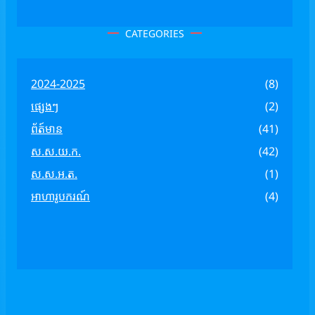
CATEGORIES
2024-2025
(8)
ផ្សេងៗ
(2)
ព័ត៍មាន
(41)
ស.ស.យ.ក.
(42)
ស.ស.អ.ត.
(1)
អាហារូបករណ៍
(4)