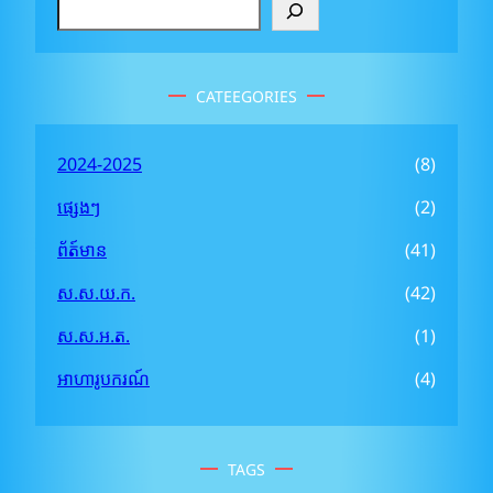
S
e
a
r
CATEEGORIES
c
h
2024-2025
(8)
ផ្សេងៗ
(2)
ព័ត៍មាន
(41)
ស.ស.យ.ក.
(42)
ស.ស.អ.ត.
(1)
អាហារូបករណ៍
(4)
TAGS