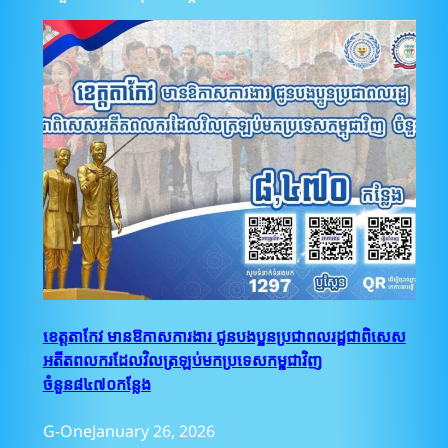
ខេត្តតាកែវ មានឱកាសការងារ ជូនបងប្អូនប្រជាពលរដ្ឋជាពិសេស
អតីតពលករដែលវិលត្រឡប់មកប្រទេសកម្ពុជាវិញ
ចំនួន៨៤៧០កន្លែង
G-One
January 26, 2026