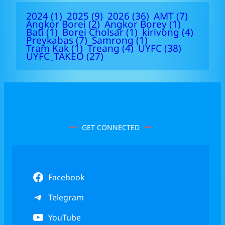
2024
(1)
2025
(9)
2026
(36)
AMT
(7)
Angkor Borei
(2)
Angkor Borey
(1)
Bati
(1)
Borei Cholsar
(1)
kirivong
(4)
Preykabas
(7)
Samrong
(1)
Tram Kak
(1)
Treang
(4)
UYFC
(38)
UYFC_TAKEO
(27)
GET CONNECTED
Facebook
Telegram
YouTube