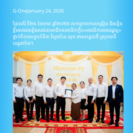
G-One
January 24, 2026
ថ្ងៃសៅរ៍ ទី២៤ ខែមករា ឆ្នាំ២០២៦ សកម្មភាពការបង្រៀន និងរៀន
ខ្លឹមសារមេរៀនរបស់សមាជិកសមាជិកាក្លឹប«មនសិការពលរដ្ឋល្អ»
ថ្នាក់ទី១១សប្តាហ៍ទី៣ វិទ្យាល័យ សុខ អានទន្លេបាទី ស្រុកបាទី
ខេត្តតាកែវ។