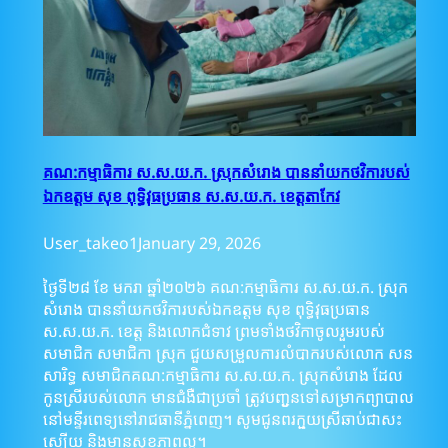
គណ:កម្មាធិការ​ ស.ស.យ.ក. ស្រុកសំរោង​ បាននាំយកថវិការបស់
ឯកឧត្តម សុខ ពុទ្ធិវុធប្រធាន ស.ស.យ.ក. ខេត្តតាកែវ
User_takeo1
January 29, 2026
ថ្ងៃទី២៨​ ខែ មករា ឆ្នាំ២០២៦​ គណ:កម្មាធិការ​ ស.ស.យ.ក. ស្រុក
សំរោង​ បាននាំយកថវិការបស់ឯកឧត្តម សុខ ពុទ្ធិវុធប្រធាន
ស.ស.យ.ក. ខេត្ត និងលោកជំទាវ ព្រមទាំងថវិកាចូលរួមរបស់
សមាជិក សមាជិកា ស្រុក ជួយសម្រួលការលំបាករបស់លោក​ សន​
សារិទ្ធ​ សមាជិកគណ:កម្មាធិការ​ ស.ស.យ.ក. ស្រុកសំរោង​ ដែល
កូនស្រីរបស់លោក​ មានជំងឺជាប្រចាំ​ ត្រូវបញ្ជូនទៅសម្រាកព្យាបាល
នៅមន្ទីរពេទ្យនៅរាជធានីភ្នំពេញ។ សូមជូនពរក្មួយស្រីឆាប់ជាសះ
ស្បើយ និងមានសុខភាពល្អ។