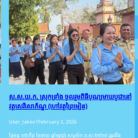
ស.ស.យ.ក. ស្រុកទ្រាំង ចូលរួមពិធីបុណ្យមាឃបូជានៅ
វត្តសេរីសោភ័ណ្ឌ (ហៅវត្តព្រៃមៀន)
User_takeo1
February 2, 2026
ថ្ងៃចន្ទ ១៥កើត ខែមាឃ ឆ្នាំម្សាញ់ សប្តស័ក ព.ស.២៥៦៩ ត្រូវនឹង