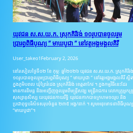
យុវជន ស.ស.យ.ក. ស្រុកគិរីវង់ ១០រូបបានចូលរួម
ប្រារព្ធពិធីបុណ្យ ” មាឃបូជា ” នៅវត្តអង្គមង្គលគិរី
User_takeo1
February 2, 2026
នៅរសៀលថ្ងៃទី០២ ខែ កុម្ភៈ ឆ្នាំ២០២៦ យុវជន ស.ស.យ.ក. ស្រុកគិរីវង
១០រូបបានចូលរួមប្រារព្ធពិធីបុណ្យ ” មាឃបូជា ” នៅវត្តអង្គមង្គលគិរី ស្ថិ
ក្នុងភូមិបពល ឃុំព្រៃរំដេង ស្រុកគិរីវង់ ខេត្តតាកែវ ។ ក្នុងកម្មវិធីនេះដែរ
មានការនិមន្ត​ និងអញ្ជើញចូលរួមពីមន្ត្រីសង្ឃ មន្រ្តីរាជការ លោកគ្រូ​​អ្នកគ្រូ
សុស្សានុសិស្ស យយុវជនកាយរឹទ្ធិ យុវជនកាកបាទក្រហម១០រូប និង
ប្រជាពុទ្ធបរិស័ទសរុបចំនួន ២៣៥ អង្គ/នាក់ ។ សូមអនុមោទនាពិធីបុណ្
“មាឃបូជា”។