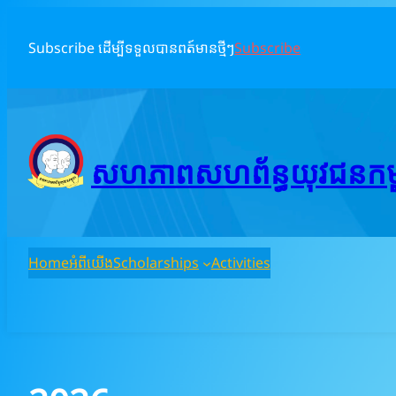
Skip
to
Subscribe ដើម្បីទទួលបានពត៍មានថ្មីៗ
Subscribe
content
សហភាពសហព័ន្ធយុវជនកម្ពុ
Home
អំពីយើង
Scholarships
Activities