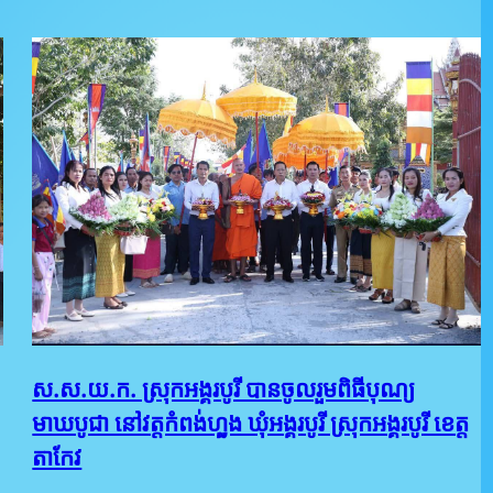
ស.ស.យ.ក. ស្រុកអង្គរបូរី បានចូលរួមពិធីបុណ្យ
មាឃបូជា នៅវត្តកំពង់ហ្លួង ឃុំអង្គរបូរី ស្រុកអង្គរបូរី ខេត្ត
តាកែវ