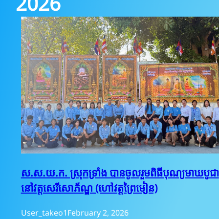
2026
ស.ស.យ.ក. ស្រុកទ្រាំង បានចូលរួមពិធីបុណ្យមាឃបូជា
នៅវត្តសេរីសោភ័ណ្ឌ (ហៅវត្តព្រៃមៀន)
User_takeo1
February 2, 2026