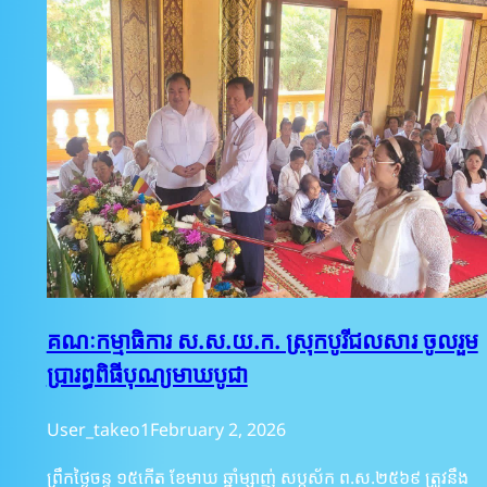
គណៈកម្មាធិការ​ ស.ស.យ.ក.​ ស្រុកបូរីជលសារ​ ចូលរួម​
ប្រារព្ធ​ពិធីបុណ្យមាឃបូជា
User_takeo1
February 2, 2026
ព្រឹកថ្ងៃចន្ទ ១៥កើត ខែមាឃ ឆ្នាំម្សាញ់ សប្តស័ក ព.ស.២៥៦៩ ត្រូវនឹង