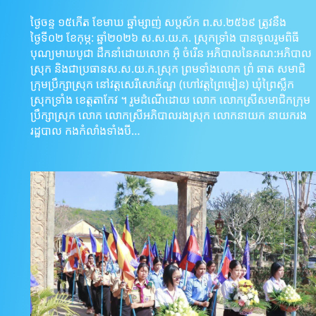
ថ្ងៃចន្ទ ១៥កើត ខែមាឃ ឆ្នាំម្សាញ់ សប្តស័ក ព.ស.២៥៦៩ ត្រូវនឹង
ថ្ងៃទី០២ ខែកុម្ភ: ឆ្នាំ២០២៦ ស.ស.យ.ក. ស្រុកទ្រាំង បានចូលរួមពិធី
បុណ្យមាឃបូជា ដឹកនាំដោយលោក អ៊ុំ ចំរើន អភិបាលនៃគណ:អភិបាល
ស្រុក និងជាប្រធានស.ស.យ.ក.ស្រុក ព្រមទាំងលោក ព្រំ ឆាត សមាជិ
ក្រុមប្រឹក្សាស្រុក នៅវត្តសេរីសោភ័ណ្ឌ (ហៅវត្តព្រៃមៀន) ឃុំព្រៃស្លឹក
ស្រុកទ្រាំង ខេត្តតាកែវ ។ រួមដំណើដោយ លោក លោកស្រីសមាជិកក្រុម
ប្រឹក្សាស្រុក លោក លោកស្រីអភិបាលរងស្រុក លោកនាយក នាយករង
រដ្ឋបាល កងកំលាំងទាំងបី…