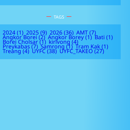
TAGS
2024
(1)
2025
(9)
2026
(36)
AMT
(7)
Angkor Borei
(2)
Angkor Borey
(1)
Bati
(1)
Borei Cholsar
(1)
kirivong
(4)
Preykabas
(7)
Samrong
(1)
Tram Kak
(1)
Treang
(4)
UYFC
(38)
UYFC_TAKEO
(27)