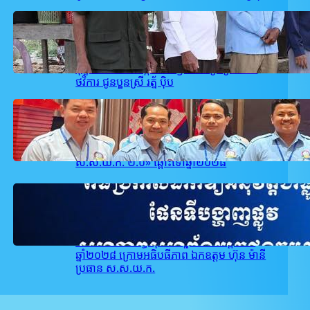
February 26, 2026
.
user_takeo1
គណៈកម្មាធិការ ស.ស.យ.ក. ស្រុកអង្គរបូរី
ដឹកនាំដោយលោក ជា សម្បត្តិ បានចុះសួរសុខ
ទុក្ខ និងនាំយក អង្ករ ៥០kg មី ទឹកត្រី ព្រមទាំង
ថវិការ ជូនប្អូនស្រី រត្ន័ ប៉ិប
February 22, 2026
.
user_takeo1
ស.ស.យ.ក. ខេត្តតាកែវ បានចូលរួមក្នុងពិធី
ប្រកាសដាក់ឱ្យអនុវត្តជាផ្លូវការ «ផែនទីបង្ហាញផ្លូវ
ស.ស.យ.ក. ២.០» ឆ្ពោះទៅឆ្នាំ២០២៨
February 21, 2026
.
user_takeo1
សហភាពសហព័ន្ធយុវជនកម្ពុជា នឹងរៀបចំពិធី
ប្រកាសដាក់ឱ្យអនុវត្តជាផ្លូវការផែនទីបង្ហាញផ្លូវ
សហភាពសហព័ន្ធយុវជនកម្ពុជា ២.០ ឆ្ពោះទៅ
ឆ្នាំ២០២៨ ក្រោមអធិបធីភាព ឯកឧត្តម ហ៊ុន ម៉ានី
ប្រធាន ស.ស.យ.ក.