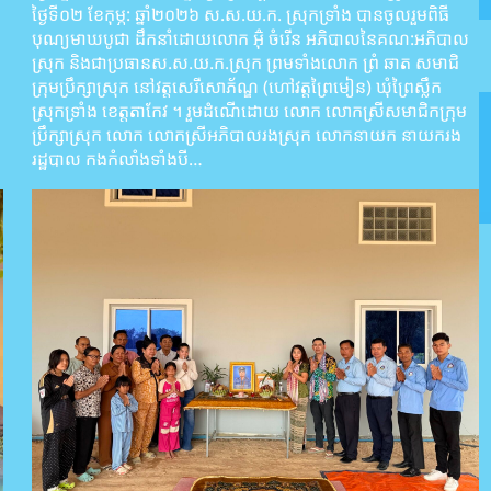
ថ្ងៃទី០២ ខែកុម្ភ: ឆ្នាំ២០២៦ ស.ស.យ.ក. ស្រុកទ្រាំង បានចូលរួមពិធី
បុណ្យមាឃបូជា ដឹកនាំដោយលោក អ៊ុំ ចំរើន អភិបាលនៃគណ:អភិបាល
ស្រុក និងជាប្រធានស.ស.យ.ក.ស្រុក ព្រមទាំងលោក ព្រំ ឆាត សមាជិ
ក្រុមប្រឹក្សាស្រុក នៅវត្តសេរីសោភ័ណ្ឌ (ហៅវត្តព្រៃមៀន) ឃុំព្រៃស្លឹក
ស្រុកទ្រាំង ខេត្តតាកែវ ។ រួមដំណើដោយ លោក លោកស្រីសមាជិកក្រុម
ប្រឹក្សាស្រុក លោក លោកស្រីអភិបាលរងស្រុក លោកនាយក នាយករង
រដ្ឋបាល កងកំលាំងទាំងបី…