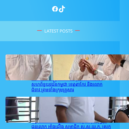
Facebook
TikTok
LATEST POSTS
February 27, 2026
.
user_takeo1
ឯកឧត្តម សុខ ពុទ្ធិវុធ បានអញ្ជើញគោរព
វិញ្ញាណក្ខន្ធម្តាយរបស់ ឯកឧត្តម ស្រី ច័ន្ទប៉ូរ៉ាត់
សមាជិកអចិន្រ្តៃយ៍គណៈកម្មាធិកាសហភាព
សហព័ន្ធយុវជនកម្ពុជា ខេត្តតាកែវ និងលោក
ជំទាវ ព្រមទាំងក្រុមគ្រួសារ
February 26, 2026
.
user_takeo1
គណៈកម្មាធិការ ស.ស.យ.ក. ស្រុកអង្គរបូរី
ដឹកនាំដោយលោក ជា សម្បត្តិ បានចុះសួរសុខ
ទុក្ខ និងនាំយកថវិការបស់ឯកឧត្តម សុខ ពុទ្ធិវុធ
ជូនលោក អាំង​ជឿង សមាជិក ស.ស.យ.ក. ស្រុក