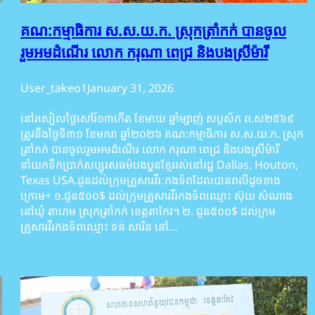
គណ:កម្មាធិការ ស.ស.យ.ក. ស្រុកត្រាំកក់ បានចូល
រួមអមដំណើរ លោក ករុណា ពេជ្រ និងបងស្រីម៉ារី
User_takeo1
January 31, 2026
ំ
នៅរសៀលថ្ងៃសៅរ៍១៣កើត ខែមាឃ ឆ្នាំម្សាញ់ សប្តស័ក ព.ស២៥៦៩
ត្រូវនឹងថ្ងៃទី៣១ ខែមករា ឆ្នាំ២០២៦ គណ:កម្មាធិការ ស.ស.យ.ក. ស្រុក
ត្រាំកក់ បានចូលរួមអមដំណើរ លោក ករុណា ពេជ្រ និងបងស្រីម៉ារី
នាំយកទឹកប្រាក់សប្បុរសធម៌បងប្អូនខ្មែររស់នៅរដ្ឋ Dallas, Houton,
Texas USA.ជូនដល់ក្រុមគ្រួសារវីរៈកងទ័ពដែលបានពលីដូចខាង
ក្រោម÷ ១.ជូន៥០០$ ដល់ក្រុមគ្រួសារវីរកងទ័ពឈ្មោះ ស៊ុយ សំណាង
នៅឃុំ តាភេម ស្រុកត្រាំកក់ ខេត្តតាកែវ។ ២. ជូន៥០០$ ដល់ក្រម
គ្រួសារវីរកងទ័ពឈ្មោះ ទន់ សារិន នៅ…