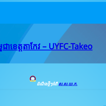
ជាខេត្តតាកែវ – UYFC-Takeo
ដំណឹងថ្មីៗអំពី
ស.ស.យ.ក.