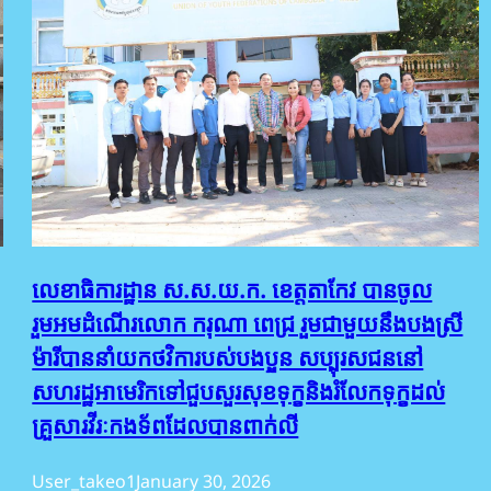
លេខាធិការដ្ឋាន ស.ស.យ.ក. ខេត្តតាកែវ បានចូល
រួមអមដំណើរលោក ករុណា ពេជ្រ រួមជាមួយនឹងបងស្រី
ម៉ារីបាននាំយកថវិការបស់បងប្អូន សប្បុរសជននៅ
សហរដ្ឋអាមេរិកទៅជួបសួរសុខទុក្ខនិងរំលែកទុក្ខដល់
គ្រួសារវីរៈកងទ័ពដែលបានពាក់លី
User_takeo1
January 30, 2026