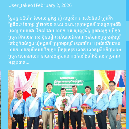
User_takeo1
February 2, 2026
ថ្ងៃចន្ទ ១៥កើត ខែមាឃ ឆ្នាំម្សាញ់ សប្តស័ក ព.ស.២៥៦៩ ត្រូវនឹង
ថ្ងៃទី០២ ខែកុម្ភ: ឆ្នាំ២០២៦ ស.ស.យ.ក. ស្រុកអង្គរបូរី បានចូលរួមពិធី
បុណ្យមាឃបូជា ដឹកនាំដោយលោក មុត សុវណ្ណារិទ្ធ ប្រធានក្រុមប្រឹក្សា
ស្រុក និងលោក រស់ ប៊ុនធឿន អភិបាលនៃគណៈអភិបាលស្រុកអង្គរបូរី
នៅវត្តកំពង់ហ្លួង ឃុំអង្គរបូរី ស្រុកអង្គរបូរី ខេត្តតាកែវ ។ រួមដំណើដោយ
លោក លោកស្រីសមាជិកក្រុមប្រឹក្សាស្រុក លោក លោកស្រីអភិបាលរង
ស្រុក លោកនាយក នាយករងរដ្ឋបាល កងកំលាំងទាំងបី លោកប្រធាន
អនុប្រធាន…