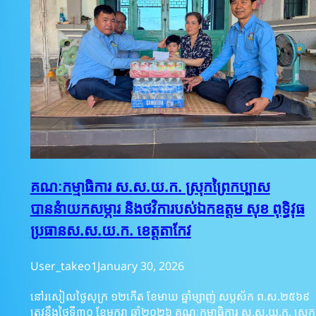
គណៈកម្មាធិការ ស.ស.យ.ក. ស្រុកព្រៃកប្បាស
បាននំាយកសម្ភារ និងថវិការបស់ឯកឧត្តម សុខ ពុទ្ធិវុធ
ប្រធានស.ស.យ.ក. ខេត្តតាកែវ
User_takeo1
January 30, 2026
នៅរសៀលថ្ងៃសុក្រ ១២កើត ខែមាឃ ឆ្នាំម្សាញ់ សប្តស័ក ព.ស.២៥៦៩
ត្រូវនឹងថ្ងៃទី៣០ ខែមករា ឆ្នាំ២០២៦ គណៈកម្មាធិការ ស.ស.យ.ក. ស្រុក