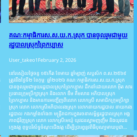
គណៈកម្មាធិការស.ស.យ.ក.ស្រុក បានចូលរួមជាមួយ
រដ្ឋបាលស្រុកព្រៃកប្បាស
User_takeo1
February 2, 2026
់
នៅរសៀលថ្ងៃចន្ទ ១៥កើត ខែមាឃ ឆ្នាំម្សាញ់ សប្ដស័ក ព.ស.២៥៦៩
ត
ត្រូវនឹងថ្ងៃទី២ ខែកុម្ភៈ ឆ្នាំ២០២៦ គណៈកម្មាធិការស.ស.យ.ក.ស្រុក
បានចូលរួមជាមួយរដ្ឋបាលស្រុកព្រៃកប្បាស ដឹកនាំដោយលោក អ៊ិត សារ
​
ប្រធានក្រុមប្រឹក្សាស្រុក និងលោក ឌឹម គឹមសាន អភិបាលស្រុក
ព្រៃកប្បាស និងមានការអញ្ជើញពីលោក លោកស្រី សមាជិកក្រុមប្រឹក្សា
យ
ស្រុក លោក លោកស្រីអភិបាលរងស្រុក លោកនាយករដ្ឋបាល នាយករង
រដ្ឋបាល កងកម្លាំងទាំង៣ មន្ត្រីរាជការក្នុងរចនាសម្ព័ន្ធរដ្ឋបាលស្រុក អង្គ
ភាពជុំវិញស្រុក លោក លោកស្រីមេឃុំ យុវជនស្នាមញញឹម និងយុវជន
ក្មេងវត្ត ពុទ្ធបរិស័ទ្ធចំណុះជើងវត្ត ដើម្បីប្រារព្វនូវពិធីបុណ្យមាឃបូជា…