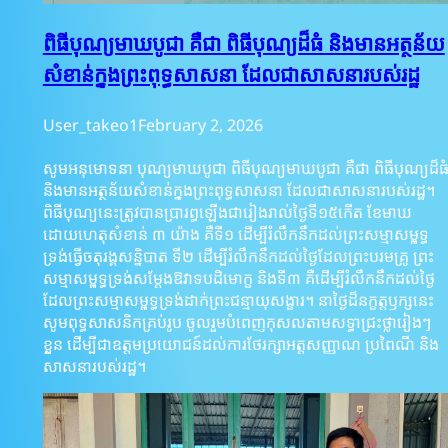
ពិធីបុណ្យមាឃបូជា គឺជា ពិធីបុណ្យដ៏ធំ និងមានអត្ថន័យ
សំខាន់ក្នុងព្រះពុទ្ធសាសនា ដែលជាសាសនារបស់រដ្ឋ
User_takeo1
February 2, 2026
សូមអនុមោទនា បុណ្យមាឃបូជា ពិធីបុណ្យមាឃបូជា គឺជា ពិធីបុណ្យដ៏ធ
និងមានអត្ថន័យសំខាន់ក្នុងព្រះពុទ្ធសាសនា ដែលជាសាសនារបស់រដ្ឋ។
ពិធីបុណ្យនេះត្រូវបានប្រារព្ធឡើងជារៀងរាល់ថ្ងៃទី១៥កើត ខែមាឃ
ដោយហេតុសំខាន់ ៣ យ៉ាង គឺទី១ ដើម្បីរំលឹកនឹកដល់ព្រះសម្មាសម្ពុទ្ធ
ទ្រង់ធ្វើចតុរង្គសន្និបាត ទី២ ដើម្បីរំលឹកនឹកដល់ថ្ងៃដែលព្រះបរមគ្រូ ព្រះ
សម្មាសម្ពុទ្ធទ្រង់សម្ដែងឱវាទបដិមោក្ខ និងទី៣ គឺដើម្បីរំលឹកនឹកដល់ថ្ងៃ
ដែលព្រះសម្មាសម្ពុទ្ធទ្រង់ដាក់ព្រះជន្មាយុសង្ខារ។ នាថ្ងៃដ៏នក្ខត្តឫក្សនេះ
សូមពុទ្ធសាសនិកគ្រប់រូប ចូលរួមបំពេញកុសលតាមសទ្ធាជ្រះថ្លារៀងៗ
ខ្លួន ដើម្បីជាឧត្តមប្រយោជន៍ដល់ការថែរក្សាអត្តសញ្ញាណ ប្រពៃណី និង
សាសនារបស់រដ្ឋ។