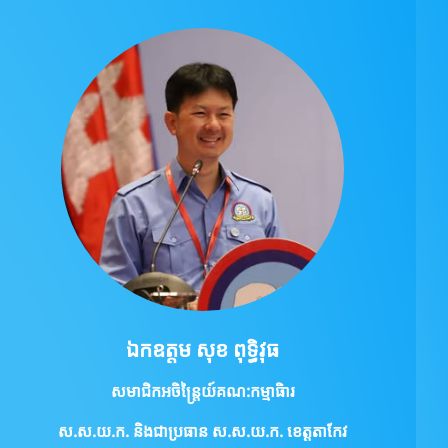
ឯកឧត្ដម សុខ ពុទ្ធិវុធ
សមាជិកអចិន្ត្រៃយ៍គណ:កម្មាធិារ
ស.ស.យ.ក.
និងជាប្រធាន ស.ស.យ.ក. ខេត្តតាកែវ