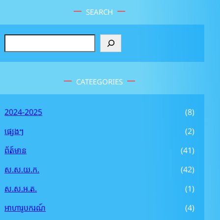
SEARCH
S
e
a
r
CATEEGORIES
c
h
2024-2025
(8)
ផ្សេងៗ
(2)
ព័ត៍មាន
(41)
ស.ស.យ.ក.
(42)
ស.ស.អ.ត.
(1)
អាហារូបករណ៍
(4)