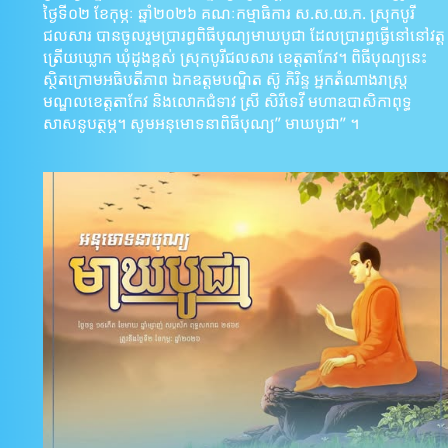
ថ្ងៃទី០២ ខែកុម្ភៈ ឆ្នាំ២០២៦ គណៈកម្មាធិការ​ ស.ស.យ.ក.​ ស្រុកបូរី
ជលសារ​ បានចូលរួម​ប្រារព្ធ​ពិធីបុណ្យមាឃបូជា​ ដែល​ប្រារព្ធ​ធ្វេីនៅនៅ​វត្ត
ត្រេីយឃ្លោក​ ឃុំ​ដូងខ្ពស់​ ស្រុកបូរីជលសារ​ ខេត្តតាកែវ​។ ពិធីបុណ្យនេះ
ស្ថិតក្រោម​អធិបតីភាព​ ឯកឧត្ដមបណ្ឌិត ស៊ូ ភិរិន្ទ អ្នកតំណាងរាស្ត្រ
មណ្ឌលខេត្តតាកែវ និងលោកជំទាវ ស្រី សិរីទេវី មហាឧបាសិកាពុទ្ធ
សាសនូបត្ថម្ភ។ សូមអនុមោទនាពិធីបុណ្យ” មាឃបូជា” ។