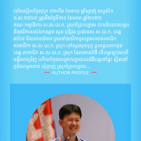
នៅរសៀលថ្ងៃសុក្រ ១២កើត ខែមាឃ ឆ្នាំម្សាញ់ សប្តស័ក
ព.ស.២៥៦៩ ត្រូវនឹងថ្ងៃទី៣០ ខែមករា ឆ្នាំ២០២៦
គណៈកម្មាធិការ ស.ស.យ.ក. ស្រុកព្រៃកប្បាស បាននំាយកសម្ភារ
និងថវិការបស់ឯកឧត្តម សុខ ពុទ្ធិវុធ ប្រធានស.ស.យ.ក. ខេត្ត
តាកែវ និងលោកជំទាវ ព្រមទាំងថវិកាចូលរួមរបស់សមាជិក
សមាជិកា ស.ស.យ.ក. ស្រុក ទៅសួរសុខទុក្ខ ប្រពន្ធលោកខុន​​
ខេត្ត សមាជិក ស.ស.យ.ក. ស្រុក ដែលមានជំងឺ ទើបត្រឡប់មកពី
មន្ទីរពេទ្យវិញ ហើយកំពុងសម្រាកព្យាបាលជំងឺបន្តនៅផ្ទះ ស្ថិតនៅ
ភូមិសម្តេចពាន់ ឃុំក្តាញ់ ស្រុកព្រៃកប្បាស…
AUTHOR PROFILE