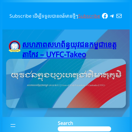
Skip
to
Faceboo
Telegr
Mail
Subscribe ដើម្បីទទួលបានពត៍មានថ្មីៗ
Subscribe
content
សហភាពសហព័ន្ធយុវជនកម្ពុជាខេត្ត
តាកែវ – UYFC-Takeo
Search