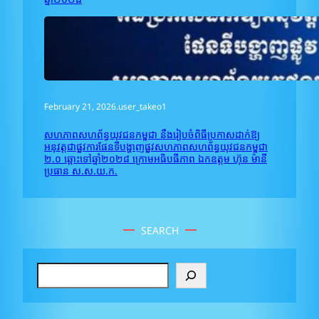
February 21, 2026
.
user_takeo1
សហភាពសហព័ន្ធយុវជនកម្ពុជា នឹងរៀបចំពិធីប្រកាសដាក់ឱ្យ
អនុវត្តជាផ្លូវការផែនទីបង្ហាញផ្លូវសហភាពសហព័ន្ធយុវជនកម្ពុជា
២.០ ឆ្ពោះទៅឆ្នាំ២០២៨ ក្រោមអធិបធីភាព ឯកឧត្តម ហ៊ុន ម៉ានី
ប្រធាន ស.ស.យ.ក.
SEARCH
S
e
a
r