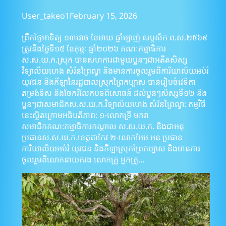
User_takeo1
February 15, 2026
ព្រឹកថ្ងៃអាទិត្យ ១៣រោច ខែមាឃ ឆ្នាំម្សាញ់ សប្តស័ក ព.ស.២៥៦៩
ត្រូវនឹងថ្ងៃទី១៥ ខែកុម្ភៈ ឆ្នាំ២០២៦ គណៈកម្មាធិការ
ស.ស.យ.ក.ស្រុក បានសហការជាមួយប្អូនៗជាអតីតសិស្ស
វិទ្យាល័យហេង សំរិនព្រៃល្វា និងមានការចូលរួមពីការិយាល័យអប់រំ
យុវជន និងកីឡានៃរដ្ឋបាលស្រុកព្រៃកប្បាស បានរៀបចំវេទិកា
តម្រង់ទិស និងចែករំលែកបទពិសោធន៍ ដល់ប្អូនៗសិស្សទី១២ និង
ប្អូនៗជាសមាជិកស.ស.យ.ក.វិទ្យាល័យហេង សំរិនព្រៃល្វា: កម្មវិធី
នេះស្ថិតក្រោមអធិបតីភាព: ១-លោកទ្រី មករា
សមាជិកគណ:កម្មាធិការកណ្តាល ស.ស.យ.ក. និងជាអនុ
ប្រធានស.ស.យ.ក.ខេត្តតាកែវ ២-លោកអែម អន ប្រធាន
ការិយាល័យអប់រំ យុវជន និងកីឡាស្រុកព្រៃកប្បាស និងមានការ
ចូលរួមពីលោកនាយករង លោកគ្រូ អ្នកគ្រូ…