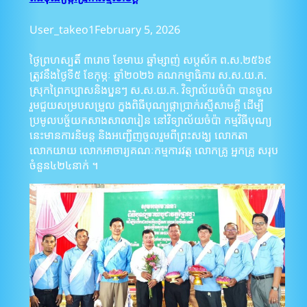
User_takeo1
February 5, 2026
ថ្ងៃ​ព្រហស្បតិ៍​ ៣រោច​ ខែ​មាឃ​ ឆ្នាំ​ម្សាញ់​ សប្ដស័ក​ ​ព.ស​.២៥៦៩​
ត្រូវ​នឹង​ថ្ងៃ​ទី​៥ ខែ​កុម្ភៈ​ ឆ្នាំ​២០២៦​ គណកម្មាធិការ ស.ស​.យ.ក​.
ស្រុកព្រៃកប្បាសនិងប្អូនៗ ស.ស.យ.ក. វិទ្យាល័យចំប៉ា បានចូល
រួមជួយសម្របសម្រួល ក្នុងពិធីបុណ្យផ្កាប្រាក់រស្មីសាមគ្គី ដើម្បី
ប្រមូលបច្ច័យកសាងសាលារៀន នៅវិទ្យាល័យចំប៉ា កម្មវិធីបុណ្យ
នេះមានការនិមន្ត និងអញ្ជើញចូលរួមពីព្រះសង្ឃ លោកតា
លោកយាយ លោកអាចារ្យគណៈកម្មការវត្ត លោកគ្រូ អ្នកគ្រូ សរុប
ចំនួន៤២៤នាក់ ។