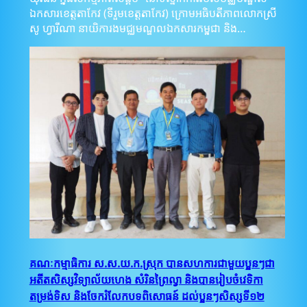
ឯកសារខេត្តតាកែវ (ទីរួមខេត្តតាកែវ) ក្រោមអធិបតីភាពលោកស្រី
សូ ហ្វារីណា នាយិការងមជ្ឈមណ្ឌលឯកសារកម្ពុជា និង…
គណៈកម្មាធិការ ស.ស.យ.ក.ស្រុក បានសហការជាមួយប្អូនៗជា
អតីតសិស្សវិទ្យាល័យហេង សំរិនព្រៃល្វា និងបានរៀបចំវេទិកា
តម្រង់ទិស និងចែករំលែកបទពិសោធន៍ ដល់ប្អូនៗសិស្សទី១២