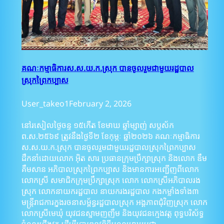
គណៈកម្មាធិការស.ស.យ.ក.ស្រុក បានចូលរួមជាមួយរដ្ឋបាល
ស្រុកព្រៃកប្បាស
User_takeo1
February 2, 2026
នៅរសៀលថ្ងៃចន្ទ ១៥កើត ខែមាឃ ឆ្នាំម្សាញ់ សប្ដស័ក
ព.ស.២៥៦៩ ត្រូវនឹងថ្ងៃទី២ ខែកុម្ភៈ ឆ្នាំ២០២៦ គណៈកម្មាធិការ
ស.ស.យ.ក.ស្រុក បានចូលរួមជាមួយរដ្ឋបាលស្រុកព្រៃកប្បាស
ដឹកនាំដោយលោក អ៊ិត សារ ប្រធានក្រុមប្រឹក្សាស្រុក និងលោក ឌឹម
គឹមសាន អភិបាលស្រុកព្រៃកប្បាស និងមានការអញ្ជើញពីលោក
លោកស្រី សមាជិកក្រុមប្រឹក្សាស្រុក លោក លោកស្រីអភិបាលរង
ស្រុក លោកនាយករដ្ឋបាល នាយករងរដ្ឋបាល កងកម្លាំងទាំង៣
មន្ត្រីរាជការក្នុងរចនាសម្ព័ន្ធរដ្ឋបាលស្រុក អង្គភាពជុំវិញស្រុក លោក
លោកស្រីមេឃុំ យុវជនស្នាមញញឹម និងយុវជនក្មេងវត្ត ពុទ្ធបរិស័ទ្ធ