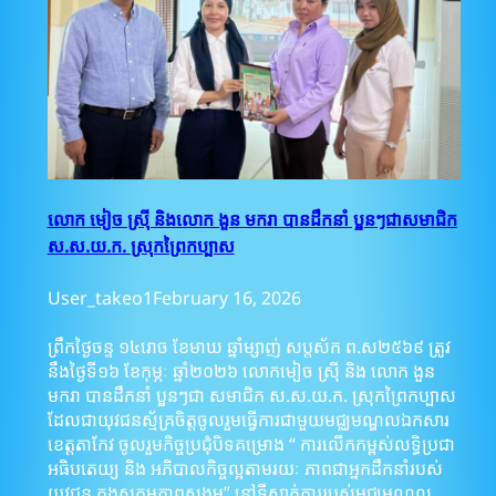
លោក មៀច ស្រ៊ី និងលោក ងួន មករា បានដឹកនាំ ប្អូនៗជាសមាជិក
ស.ស.យ.ក. ស្រុកព្រៃកប្បាស
User_takeo1
February 16, 2026
ព្រឹកថ្ងៃចន្ទ ១៤រោច ខែមាឃ ឆ្នាំម្សាញ់ សប្តស័ក ព.ស២៥៦៩ ត្រូវ
នឹងថ្ងៃទី១៦ ខែកុម្ភៈ ឆ្នាំ២០២៦ លោកមៀច ស្រ៊ី និង លោក ងួន
មករា បានដឹកនាំ ប្អូនៗជា សមាជិក ស.ស.យ.ក. ស្រុកព្រៃកប្បាស
ដែលជាយុវជនស្ម័គ្រចិត្តចូលរួមធ្វើការជាមួយមជ្ឈមណ្ឌលឯកសារ
ខេត្តតាកែវ ចូលរួមកិច្ចប្រជុំបិទគម្រោង “ ការលើកកម្ពស់លទ្ធិប្រជា
អធិបតេយ្យ និង អភិបាលកិច្ចល្អតាមរយៈ ភាពជាអ្នកដឹកនាំរបស់
យុវជន ក្នុងសកម្មភាពសង្គម” នៅទីស្នាក់ការរបស់មជ្ឈមណ្ឌល