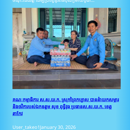
ចំណុះជើងវត្ត ដើម្បីប្រារព្វនូវពិធីបុណ្យមាឃបូជា…
គណៈកម្មាធិការ ស.ស.យ.ក. ស្រុកព្រៃកប្បាស បាននំាយកសម្ភារ
និងថវិការបស់ឯកឧត្តម សុខ ពុទ្ធិវុធ ប្រធានស.ស.យ.ក. ខេត្ត
តាកែវ
User_takeo1
January 30, 2026