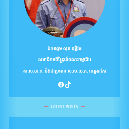
ឯកឧត្ដម សុខ ពុទ្ធិវុធ
សមាជិកអចិន្ត្រៃយ៍គណ:កម្មាធិារ
ស.ស.យ.ក.
និងជាប្រធាន ស.ស.យ.ក. ខេត្តតាកែវ
Facebook
TikTok
LATEST POSTS