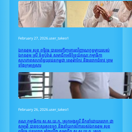
February 27, 2026
.
user_takeo1
ឯកឧត្តម សុខ ពុទ្ធិវុធ បានអញ្ជើញគោរពវិញ្ញាណក្ខន្ធម្តាយរបស់
ឯកឧត្តម ស្រី ច័ន្ទប៉ូរ៉ាត់ សមាជិកអចិន្រ្តៃយ៍គណៈកម្មាធិកា
សហភាពសហព័ន្ធយុវជនកម្ពុជា ខេត្តតាកែវ និងលោកជំទាវ ព្រម
ទាំងក្រុមគ្រួសារ
February 26, 2026
.
user_takeo1
គណៈកម្មាធិការ ស.ស.យ.ក. ស្រុកអង្គរបូរី ដឹកនាំដោយលោក ជា
សម្បត្តិ បានចុះសួរសុខទុក្ខ និងនាំយកថវិការបស់ឯកឧត្តម សុខ
ពុទ្ធិវុធ ជូនលោក អាំង​ជឿង សមាជិក ស.ស.យ.ក. ស្រុក