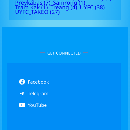
Preykabas
(7)
Samrong
(1)
Tram Kak
(1)
Treang
(4)
UYFC
(38)
UYFC_TAKEO
(27)
GET CONNECTED
Facebook
Telegram
YouTube