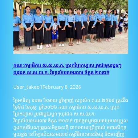
គណៈកម្មាធិការ ស.ស.យ.ក. ស្រុកព្រៃកប្បាស រួមជាមួយប្អូនៗ
យុវជន​ ស.ស.យ.ក​. វិទ្យាល័យសមរលាវ ចំនួន​ ២០នាក់
User_takeo1
February 8, 2026
ថ្ងៃអាទិត្យ​ ៦រោច​ ខែមាឃ​ ឆ្នាំម្សាញ់​ សប្តស័ក​ ព.ស.២៥៦៩​ ត្រូវនឹង
ថ្ងៃទី​៨​ ខែកុម្ភៈ​ ឆ្នាំ២០២៦​ គណៈកម្មាធិការ ស.ស.យ.ក. ស្រុក
ព្រៃកប្បាស រួមជាមួយប្អូនៗយុវជន​ ស.ស.យ.ក​.
វិទ្យាល័យសមរលាវ ចំនួន​ ២០នាក់​ បានចូលរួមជួយសម្របសម្រួល
ក្នុងកម្មវិធីបុណ្យឆ្លងសមិទ្ធផលថ្មី ដាក់អោយប្រើប្រាស់ អគារសិក្សា
មួយខ្នង នៅវិទ្យាល័យសមរលាវ កម្មវិធីនេះមាននិមន្ត និងអញ្ជើញ