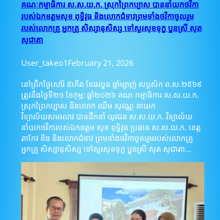
គណៈកម្មាធិការ ស.ស.យ.ក. ស្រុកព្រៃកប្បាស បាននាំយកថវិកា
របស់ឯកឧត្តមសុខ ពុទ្ធិវុធ និងលោកជំទាវព្រមទាំងថវិកាចូលរួម
របស់លោកគ្រូ អ្នកគ្រូ សិស្សានុសិស្ស ទៅសួរសុខទុក្ខ​ ប្អូនស្រី​ សុត​
សុជាតា
User_takeo1
February 21, 2026
នៅព្រឹកថ្ងៃសៅរ៍ ៥​កើត ខែផល្គុន​ ឆ្នាំម្សាញ់​ សប្តស័ក ព.ស.២៥៦៩
ត្រូវនឹងថ្ងៃទី​២១​ ខែកុម្ភ:​ ឆ្នាំ២០២៦ គណៈកម្មាធិការ ស.ស.យ.ក.
ស្រុកព្រៃកប្បាស និងលោក​ ឈឹម​ សុវណ្ណ​ នាយក
វិទ្យាល័យសមរលាវ បានដឹកនាំ​ យុវជន​ ស.ស.យ.ក​. វិទ្យាល័យ
នាំយកថវិការបស់ឯកឧត្តម សុខ ពុទ្ធិវុធ ប្រធាន ស.ស.យ.ក. ខេត្ត
តាកែវ និង និងលោកជំទាវ ព្រមទាំងថវិកាចូលរួមរបស់លោកគ្រូ
អ្នកគ្រូ សិស្សានុសិស្ស ទៅសួរសុខទុក្ខ​ ប្អូនស្រី​ សុត​ សុជាតា…