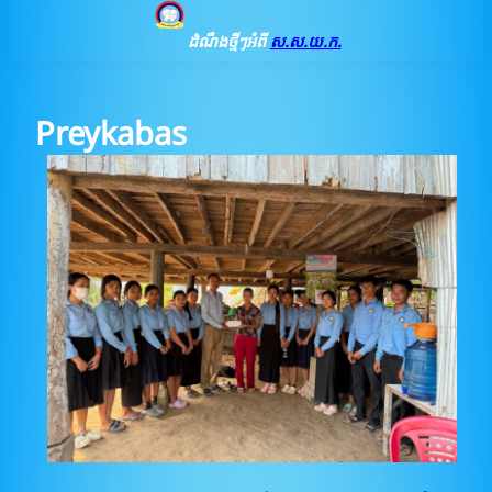
ដំណឹងថ្មីៗអំពី
ស.ស.យ.ក.
Preykabas