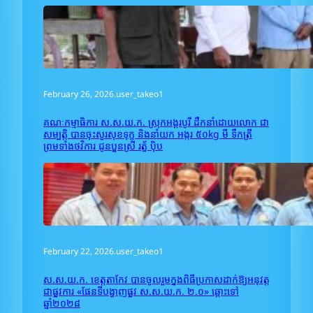
February 26, 2026
.
user_takeo1
គណៈកម្មាធិការ ស.ស.យ.ក. ស្រុកអង្គរបូរី ដឹកនាំដោយលោក ជា
សម្បត្តិ បានចុះសួរសុខទុក្ខ និងនាំយក អង្ករ ៥០kg មី ទឹកត្រី
ព្រមទាំងថវិការ ជូនប្អូនស្រី រត្ន័ ប៉ិប
February 22, 2026
.
user_takeo1
ស.ស.យ.ក. ខេត្តតាកែវ បានចូលរួមក្នុងពិធីប្រកាសដាក់ឱ្យអនុវត្ត
ជាផ្លូវការ «ផែនទីបង្ហាញផ្លូវ ស.ស.យ.ក. ២.០» ឆ្ពោះទៅ
ឆ្នាំ២០២៨