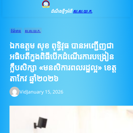
ដំណឹងថ្មីៗអំពី
ស.ស.យ.ក.
ព័ត៍មាន
ស.ស.យ.ក.
ឯកឧត្តម សុខ ពុទ្ធិវុធ បានអញ្ជើញជា
អធិបតីក្នុងពិធីបើកដំណើរការបង្រៀន
ក្លឹបសិក្សា «មនសិការពលរដ្ឋល្អ» ខេត្ត
តាកែវ ឆ្នាំ២០២៦
Vid
January 15, 2026