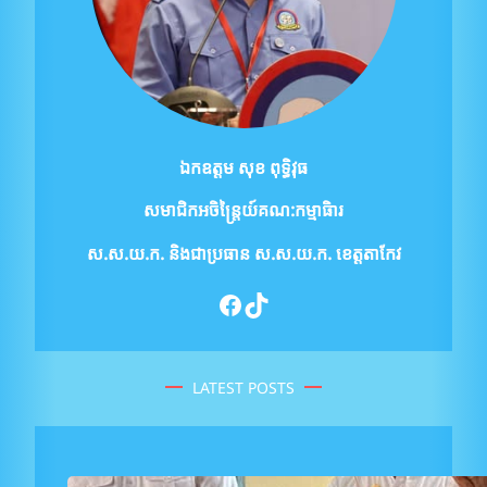
ឯកឧត្ដម សុខ ពុទ្ធិវុធ
សមាជិកអចិន្ត្រៃយ៍គណ:កម្មាធិារ
ស.ស.យ.ក.
និងជាប្រធាន ស.ស.យ.ក. ខេត្តតាកែវ
Facebook
TikTok
LATEST POSTS