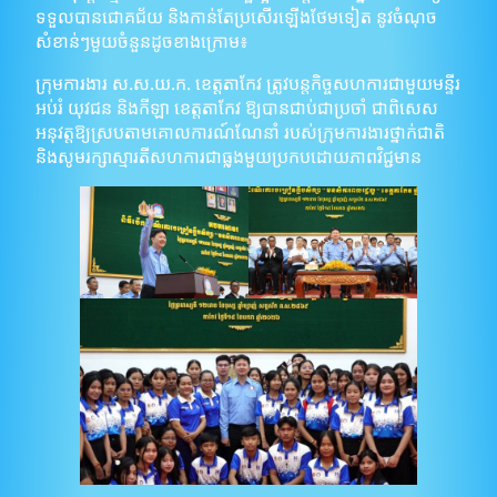
ទទួលបានជោគជ័យ និងកាន់តែប្រសើរឡើងថែមទៀត នូវចំណុច
សំខាន់ៗមួយចំនួនដូចខាងក្រោម៖
ក្រុមការងារ ស.ស.យ.ក. ខេត្តតាកែវ ត្រូវបន្តកិច្ចសហការជាមួយមន្ទីរ
អប់រំ យុវជន និងកីឡា ខេត្តតាកែវ ឱ្យបានជាប់ជាប្រចាំ ជាពិសេស
អនុវត្តឱ្យស្របតាមគោលការណ៍ណែនាំ របស់ក្រុមការងារថ្នាក់ជាតិ
និងសូមរក្សាស្មារតីសហការជាធ្លុងមួយប្រកបដោយភាពវិជ្ជមាន