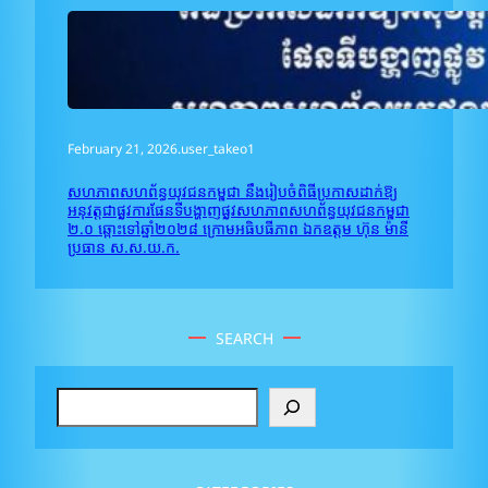
February 21, 2026
.
user_takeo1
សហភាពសហព័ន្ធយុវជនកម្ពុជា នឹងរៀបចំពិធីប្រកាសដាក់ឱ្យ
អនុវត្តជាផ្លូវការផែនទីបង្ហាញផ្លូវសហភាពសហព័ន្ធយុវជនកម្ពុជា
២.០ ឆ្ពោះទៅឆ្នាំ២០២៨ ក្រោមអធិបធីភាព ឯកឧត្តម ហ៊ុន ម៉ានី
ប្រធាន ស.ស.យ.ក.
SEARCH
S
e
a
r