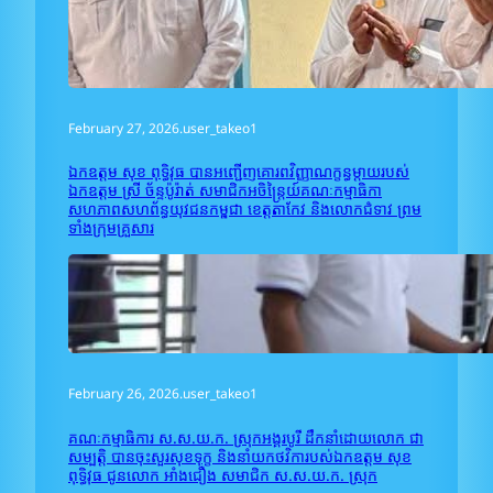
February 27, 2026
.
user_takeo1
ឯកឧត្តម សុខ ពុទ្ធិវុធ បានអញ្ជើញគោរពវិញ្ញាណក្ខន្ធម្តាយរបស់
ឯកឧត្តម ស្រី ច័ន្ទប៉ូរ៉ាត់ សមាជិកអចិន្រ្តៃយ៍គណៈកម្មាធិកា
សហភាពសហព័ន្ធយុវជនកម្ពុជា ខេត្តតាកែវ និងលោកជំទាវ ព្រម
ទាំងក្រុមគ្រួសារ
February 26, 2026
.
user_takeo1
គណៈកម្មាធិការ ស.ស.យ.ក. ស្រុកអង្គរបូរី ដឹកនាំដោយលោក ជា
សម្បត្តិ បានចុះសួរសុខទុក្ខ និងនាំយកថវិការបស់ឯកឧត្តម សុខ
ពុទ្ធិវុធ ជូនលោក អាំង​ជឿង សមាជិក ស.ស.យ.ក. ស្រុក