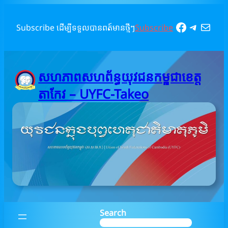
Skip
to
Faceboo
Telegr
Mail
Subscribe ដើម្បីទទួលបានពត៍មានថ្មីៗ
Subscribe
content
សហភាពសហព័ន្ធយុវជនកម្ពុជាខេត្ត
តាកែវ – UYFC-Takeo
Search