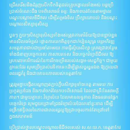
ជ្រើសរើសនិងជំរុញលើកទឹកចិត្តដល់គ្រូបង្គោលទាំងអស់ បន្តប្រើ
ប្រាស់ចំណេះដឹង បទពិសោធន៍ ឆន្ទៈ និងភាពបត់បែនតាមថ្នាល
បណ្ដុះបណ្ដាលឌីជីថល ដើម្បីតម្រង់ទិស ប្រឹក្សាយោបល់ និងបណ្ដុះ
បណ្ដាលសិស្សានុសិស្ស
ប្អូនៗ ក្មួយៗសិស្សានុសិស្សទាំងអស់ត្រូវគោរពវិន័យឱ្យបានខ្ជាប់ខ្ជួន
មានសីលធម៌ខ្ពស់ ផ្តោតការយកចិត្តទុកដាក់រៀនសូត្រ បន្តអភិវឌ្ឍ
សមត្ថភាពជាប់ជាប្រចាំតាមរយៈការធ្វើស្វ័យសិក្សា ស្រាវជ្រាវបន្ថែម
ទាំងជំនាញបច្ចេកទេស ភាសាបរទេស និងបច្ចេកវិទ្យាឌីជីថល ឱ្យ
ស្របតាមបរិការណ៍នៃការរីកចម្រើនរបស់សង្គម-សេដ្ឋកិច្ច។ ជាមួយ
គ្នានេះដែរ សូមប្រើប្រាស់វេទិកានេះដើម្បីផ្លាស់ប្តូរខ្លួនឯង ឱ្យក្លាយជា
ពលរដ្ឋគំរូ និងជាមោទនភាពរបស់ខេត្តតាកែវ
ត្រូវរួមគ្នាបង្កើតបណ្ដាញតភ្ជាប់ក្លឹបសិក្សាទូទាំងខេត្ត តាមរយៈការ
ប្រកួតប្រជែង និងការចែករំលែកបទពិសោធន៍ ដែលជាគ្រឹះនៃសាមគ្គី
ភាព។ ជាមួយគ្នានេះ វិទ្យាល័យ ដែលមានលទ្ធភាព និងធនធានផ្នែក
បច្ចេកវិទ្យា សូមជួយជ្រោមជ្រែងវិទ្យាល័យដែលនៅខ្វះខាត ដើម្បី
ពង្រីកឥទ្ធិពលនៃភាពជាពលរដ្ឋល្អឱ្យជ្រាបចូលកាន់តែជ្រៅទៅ
ក្នុងសហគមន៍
ប្រើប្រាស់ថ្នាលបណ្ដុះបណ្ដាលឌីជីថលរបស់ ស.ស.យ.ក. ខេត្តតាកែវ