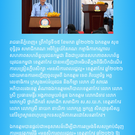
រាជធានីភ្នំពេញ៖ ព្រឹកថ្ងៃទី១៥ ខែមករា ឆ្នាំ២០២៦ ឯកឧត្តម សុខ
ពុទ្ធិវុធ សមាជិកគណៈអចិន្រ្តៃយ៍នៃគណៈកម្មាធិការកណ្ដាល
សហភាពសហព័ន្ធយុវជនកម្ពុជា និងជាប្រធានសហភាពសហព័ន្ធ
យុវជនកម្ពុជា ខេត្តតាកែវ បានអញ្ជើញជាអធិបតីក្នុងពិធីបើកដំណើរ
ការបង្រៀនក្លឹបសិក្សា «មនសិការពលរដ្ឋល្អ» ខេត្តតាកែវ ឆ្នាំ២០២៦
ដោយមានការអញ្ជើញចូលរួមពី ឯកឧត្តម ទេព ភិយ្យោរិទ្ធ អគ្គ
លេខាធិការ ក្រសួងអប់រំយុវជន និងកីឡា លោក លី សាវេត
អភិបាលរងខេត្ត តំណាងឯកឧត្តមអភិបាលខេត្តតាកែវ លោក លោក
ស្រី ប្រធានមន្ទីរ អង្គភាពមួយចំនួន ឯកឧត្តម លោកជំទាវ លោក
លោកស្រី ថ្នាក់ដឹកនាំ សមាជិក សមាជិកា ស.ស.យ.ក. ខេត្តតាកែវ
លោក លោកស្រី នាយក នាយិកា លោកគ្រូ អ្នកគ្រូ សិស្សានុសិស្ស
នៅវិទ្យាស្ថានពហុបច្ចេកទេសភូមិភាគតេជោសែនតាកែវ។
ឯកឧត្តមបានផ្តល់ជាអនុសាសន៍ដើម្បីជាការតម្រង់ទិសសម្រាប់ជំរុញ
ការអនុវត្តកម្មវិធី «មនសិការពលរដ្ឋល្អ» ខេត្តតាកែវ ឆ្នាំ២០២៦ ឱ្យ