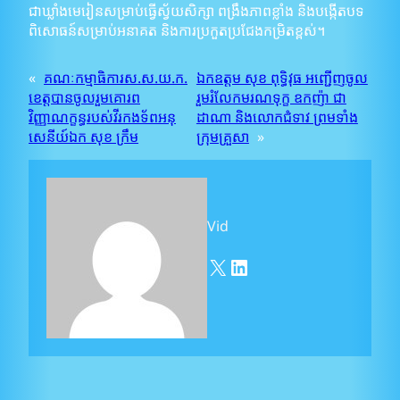
ជាឃ្លាំងមេរៀនសម្រាប់ធ្វើស្វ័យសិក្សា ពង្រឹងភាពខ្លាំង និងបង្កើតបទ
ពិសោធន៍សម្រាប់អនាគត និងការប្រកួតប្រជែងកម្រិតខ្ពស់។
«
គណៈកម្មាធិការស.ស.យ.ក.
ឯកឧត្តម សុខ ពុទ្ធិវុធ អញ្ជើញចូល
ខេត្តបានចូលរួមគោរព
រួមរំលែកមរណទុក្ខ ឧកញ៉ា ជា
វិញ្ញាណក្ខន្ធរបស់វីរកងទ័ពអនុ
ដាណា និងលោកជំទាវ ព្រមទាំង
សេនីយ៍ឯក សុខ ក្រឹម
ក្រុមគ្រួសា
»
Vid
X
LinkedIn