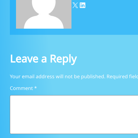
X
LinkedIn
Leave a Reply
Your email address will not be published.
Required fie
Comment
*