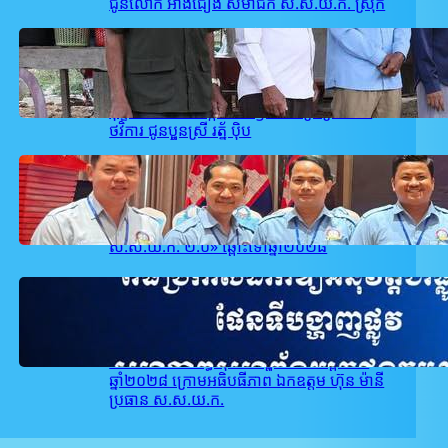
ជូនលោក អាំង​ជឿង សមាជិក ស.ស.យ.ក. ស្រុក
February 26, 2026
.
user_takeo1
គណៈកម្មាធិការ ស.ស.យ.ក. ស្រុកអង្គរបូរី
ដឹកនាំដោយលោក ជា សម្បត្តិ បានចុះសួរសុខ
ទុក្ខ និងនាំយក អង្ករ ៥០kg មី ទឹកត្រី ព្រមទាំង
ថវិការ ជូនប្អូនស្រី រត្ន័ ប៉ិប
February 22, 2026
.
user_takeo1
ស.ស.យ.ក. ខេត្តតាកែវ បានចូលរួមក្នុងពិធី
ប្រកាសដាក់ឱ្យអនុវត្តជាផ្លូវការ «ផែនទីបង្ហាញផ្លូវ
ស.ស.យ.ក. ២.០» ឆ្ពោះទៅឆ្នាំ២០២៨
February 21, 2026
.
user_takeo1
សហភាពសហព័ន្ធយុវជនកម្ពុជា នឹងរៀបចំពិធី
ប្រកាសដាក់ឱ្យអនុវត្តជាផ្លូវការផែនទីបង្ហាញផ្លូវ
សហភាពសហព័ន្ធយុវជនកម្ពុជា ២.០ ឆ្ពោះទៅ
ឆ្នាំ២០២៨ ក្រោមអធិបធីភាព ឯកឧត្តម ហ៊ុន ម៉ានី
ប្រធាន ស.ស.យ.ក.