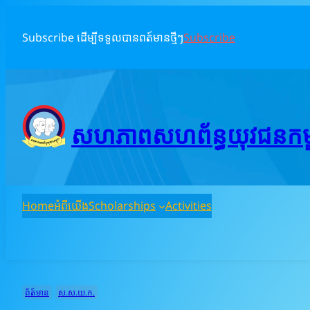
Skip
to
Subscribe ដើម្បីទទួលបានពត៍មានថ្មីៗ
Subscribe
content
សហភាពសហព័ន្ធយុវជនកម្ពុ
Home
អំពីយើង
Scholarships
Activities
ព័ត៍មាន
ស.ស.យ.ក.