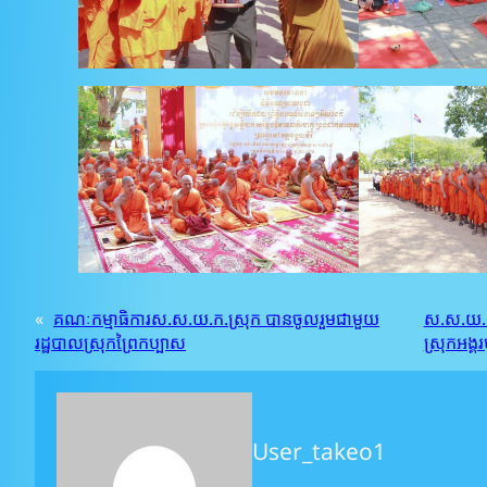
«
គណៈកម្មាធិការស.ស.យ.ក.ស្រុក បានចូលរួមជាមួយ
ស.ស.យ.ក. 
រដ្ឋបាលស្រុកព្រៃកប្បាស
ស្រុកអង្គរ
User_takeo1