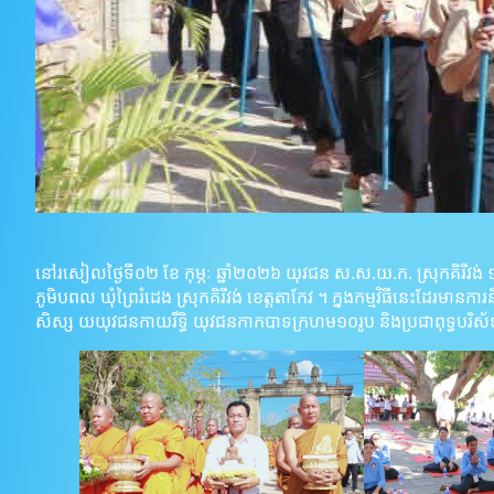
នៅរសៀលថ្ងៃទី០២ ខែ កុម្ភៈ ឆ្នាំ២០២៦ យុវជន ស.ស.យ.ក. ស្រុកគិរីវង់ ១០រូប
ភូមិបពល ឃុំព្រៃរំដេង ស្រុកគិរីវង់ ខេត្តតាកែវ ។ ក្នុងកម្មវិធីនេះដែរមានការនិម
សិស្ស យយុវជនកាយរឹទ្ធិ យុវជនកាកបាទក្រហម១០រូប និងប្រជាពុទ្ធបរិ