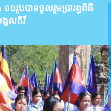
១០រូបបានចូលរួមប្រារព្ធពិធី
ង្គលគិរី