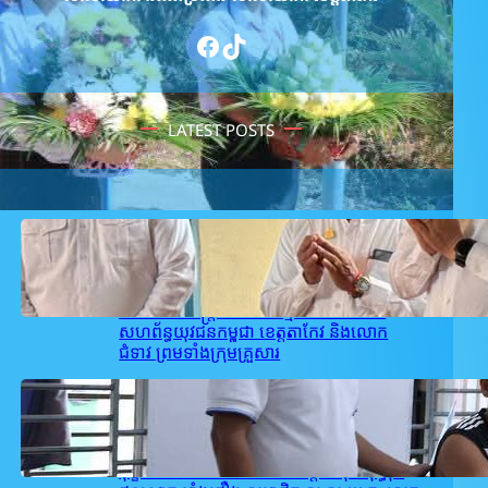
Facebook
TikTok
LATEST POSTS
February 27, 2026
.
user_takeo1
ឯកឧត្តម សុខ ពុទ្ធិវុធ បានអញ្ជើញគោរព
វិញ្ញាណក្ខន្ធម្តាយរបស់ ឯកឧត្តម ស្រី ច័ន្ទប៉ូរ៉ាត់
សមាជិកអចិន្រ្តៃយ៍គណៈកម្មាធិកាសហភាព
សហព័ន្ធយុវជនកម្ពុជា ខេត្តតាកែវ និងលោក
ជំទាវ ព្រមទាំងក្រុមគ្រួសារ
February 26, 2026
.
user_takeo1
គណៈកម្មាធិការ ស.ស.យ.ក. ស្រុកអង្គរបូរី
ដឹកនាំដោយលោក ជា សម្បត្តិ បានចុះសួរសុខ
ទុក្ខ និងនាំយកថវិការបស់ឯកឧត្តម សុខ ពុទ្ធិវុធ