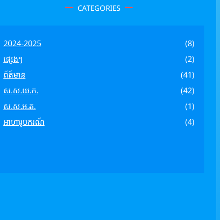
CATEGORIES
2024-2025
(8)
ផ្សេងៗ
(2)
ព័ត៍មាន
(41)
ស.ស.យ.ក.
(42)
ស.ស.អ.ត.
(1)
អាហារូបករណ៍
(4)