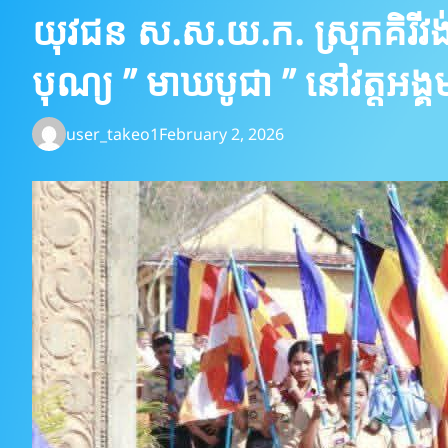
យុវជន ស.ស.យ.ក. ស្រុកគិរីវង់ 
បុណ្យ ” មាឃបូជា ” នៅវត្តអង្គម
user_takeo1
February 2, 2026