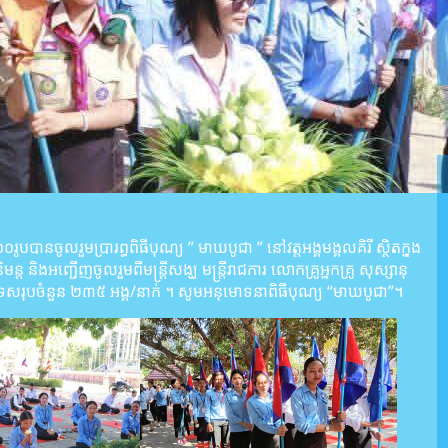
បានចូលរួមប្រារព្ធពិធីបុណ្យ ” មាឃបូជា ” នៅវត្តអង្គមង្គលគិរី ស្ថិតក្នុង
ន្ត​ និងអញ្ជើញចូលរួមពីមន្ត្រីសង្ឃ មន្រ្តីរាជការ លោកគ្រូ​​អ្នកគ្រូ​ សុស្សានុ
ស័ទសរុបចំនួន ២៣៥ អង្គ/នាក់ ។ សូមអនុមោទនាពិធីបុណ្យ “មាឃបូជា”។