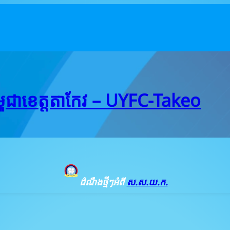
ជាខេត្តតាកែវ – UYFC-Takeo
ដំណឹងថ្មីៗអំពី
ស.ស.យ.ក.