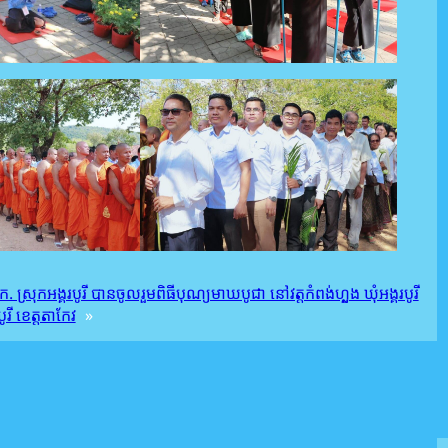
ស្រុកអង្គរបូរី បានចូលរួមពិធីបុណ្យមាឃបូជា នៅវត្តកំពង់ហ្លួង ឃុំអង្គរបូរី
បូរី ខេត្តតាកែវ
»