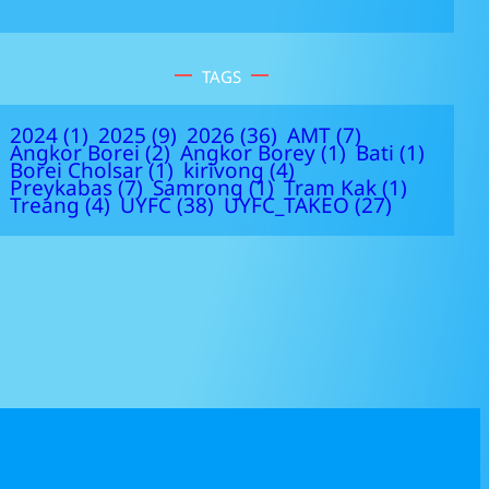
TAGS
2024
(1)
2025
(9)
2026
(36)
AMT
(7)
Angkor Borei
(2)
Angkor Borey
(1)
Bati
(1)
Borei Cholsar
(1)
kirivong
(4)
Preykabas
(7)
Samrong
(1)
Tram Kak
(1)
Treang
(4)
UYFC
(38)
UYFC_TAKEO
(27)