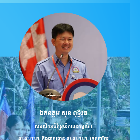
ឯកឧត្ដម សុខ ពុទ្ធិវុធ
សមាជិកអចិន្ត្រៃយ៍គណ:កម្មាធិារ
ស.ស.យ.ក.
និងជាប្រធាន ស.ស.យ.ក. ខេត្តតាកែវ