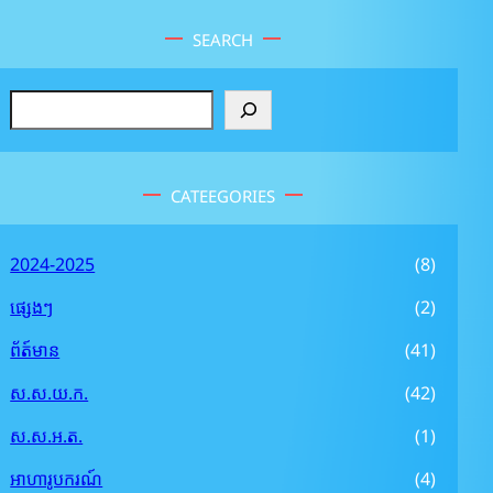
SEARCH
S
e
a
r
CATEEGORIES
c
h
2024-2025
(8)
ផ្សេងៗ
(2)
ព័ត៍មាន
(41)
ស.ស.យ.ក.
(42)
ស.ស.អ.ត.
(1)
អាហារូបករណ៍
(4)