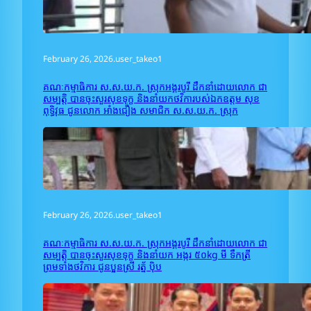
February 26, 2026
.
user_takeo1
គណៈកម្មាធិការ ស.ស.យ.ក. ស្រុកអង្គរបូរី ដឹកនាំដោយលោក ជា
សម្បត្តិ បានចុះសួរសុខទុក្ខ និងនាំយកថវិការបស់ឯកឧត្តម សុខ
ពុទ្ធិវុធ ជូនលោក អាំង​ជឿង សមាជិក ស.ស.យ.ក. ស្រុក
February 26, 2026
.
user_takeo1
គណៈកម្មាធិការ ស.ស.យ.ក. ស្រុកអង្គរបូរី ដឹកនាំដោយលោក ជា
សម្បត្តិ បានចុះសួរសុខទុក្ខ និងនាំយក អង្ករ ៥០kg មី ទឹកត្រី
ព្រមទាំងថវិការ ជូនប្អូនស្រី រត្ន័ ប៉ិប