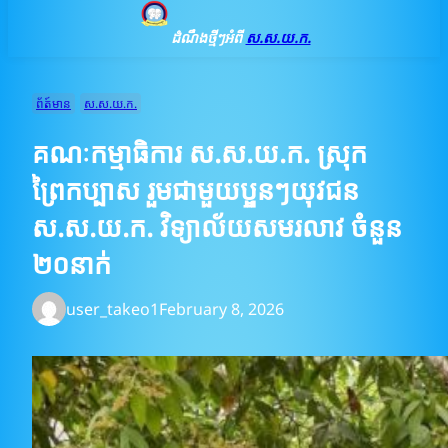
ដំណឹងថ្មីៗអំពី
ស.ស.យ.ក.
ព័ត៍មាន
ស.ស.យ.ក.
គណៈកម្មាធិការ ស.ស.យ.ក. ស្រុក
ព្រៃកប្បាស រួមជាមួយប្អូនៗយុវជន​
ស.ស.យ.ក​. វិទ្យាល័យសមរលាវ ចំនួន​
២០នាក់
user_takeo1
February 8, 2026