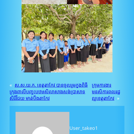
«
ស.ស.យ.ក. ខេត្តតាកែវ បានចូលរួមក្នុងពិធី
ក្រុមការងារ
ក្រុងពាលីបញ្ចុះបឋមសិលាសាងសង់ប្រាសាទ
មនសិការពលរដ្ឋ
សិរិវីជយ មាត់បឹងតាកែវ
ល្អខេត្តតាកែវ
»
User_takeo1