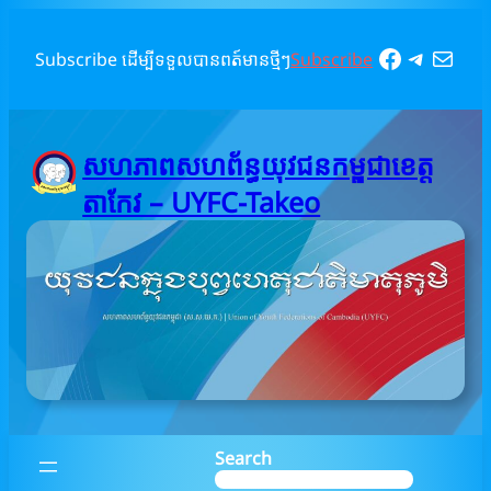
Skip
to
Faceboo
Telegr
Mail
Subscribe ដើម្បីទទួលបានពត៍មានថ្មីៗ
Subscribe
content
សហភាពសហព័ន្ធយុវជនកម្ពុជាខេត្ត
តាកែវ – UYFC-Takeo
Search