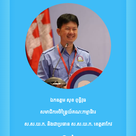
ឯកឧត្ដម សុខ ពុទ្ធិវុធ
សមាជិកអចិន្ត្រៃយ៍គណ:កម្មាធិារ
ស.ស.យ.ក.
និងជាប្រធាន ស.ស.យ.ក. ខេត្តតាកែវ