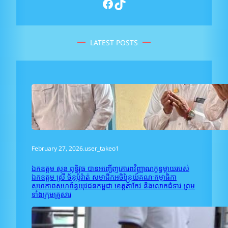
Facebook
TikTok
LATEST POSTS
February 27, 2026
.
user_takeo1
ឯកឧត្តម សុខ ពុទ្ធិវុធ បានអញ្ជើញគោរពវិញ្ញាណក្ខន្ធម្តាយរបស់
ឯកឧត្តម ស្រី ច័ន្ទប៉ូរ៉ាត់ សមាជិកអចិន្រ្តៃយ៍គណៈកម្មាធិកា
សហភាពសហព័ន្ធយុវជនកម្ពុជា ខេត្តតាកែវ និងលោកជំទាវ ព្រម
ទាំងក្រុមគ្រួសារ