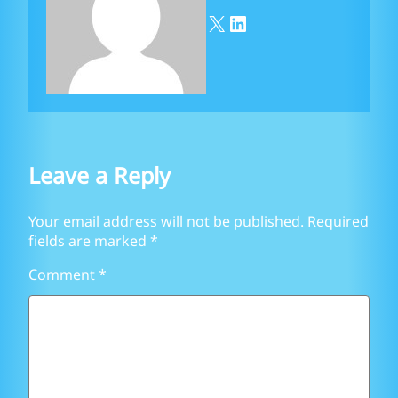
X
LinkedIn
Leave a Reply
Your email address will not be published.
Required
fields are marked
*
Comment
*