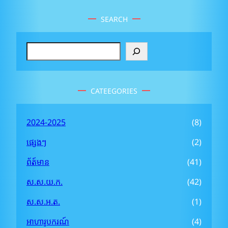
SEARCH
S
e
a
r
CATEEGORIES
c
h
2024-2025
(8)
ផ្សេងៗ
(2)
ព័ត៍មាន
(41)
ស.ស.យ.ក.
(42)
ស.ស.អ.ត.
(1)
អាហារូបករណ៍
(4)