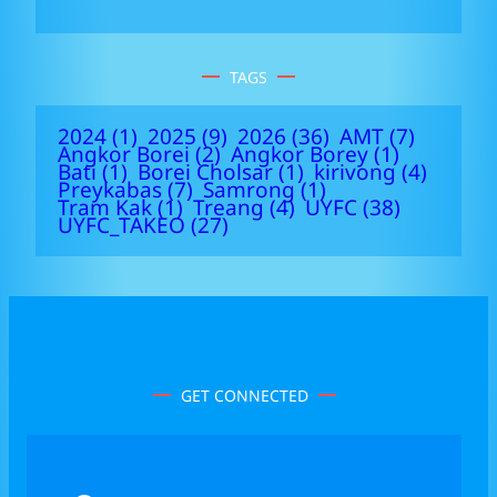
TAGS
2024
(1)
2025
(9)
2026
(36)
AMT
(7)
Angkor Borei
(2)
Angkor Borey
(1)
Bati
(1)
Borei Cholsar
(1)
kirivong
(4)
Preykabas
(7)
Samrong
(1)
Tram Kak
(1)
Treang
(4)
UYFC
(38)
UYFC_TAKEO
(27)
GET CONNECTED