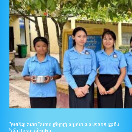
ថ្ងៃអាទិត្យ​ ៦រោច​ ខែមាឃ​ ឆ្នាំម្សាញ់​ សប្តស័ក​ ព.ស.២៥៦៩​ ត្រូវនឹង
ថ្ងៃទី​៨​ ខែកុម្ភៈ​ ឆ្នាំ២០២៦​