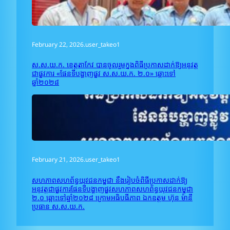
February 22, 2026
.
user_takeo1
ស.ស.យ.ក. ខេត្តតាកែវ បានចូលរួមក្នុងពិធីប្រកាសដាក់ឱ្យអនុវត្ត
ជាផ្លូវការ «ផែនទីបង្ហាញផ្លូវ ស.ស.យ.ក. ២.០» ឆ្ពោះទៅ
ឆ្នាំ២០២៨
February 21, 2026
.
user_takeo1
សហភាពសហព័ន្ធយុវជនកម្ពុជា នឹងរៀបចំពិធីប្រកាសដាក់ឱ្យ
អនុវត្តជាផ្លូវការផែនទីបង្ហាញផ្លូវសហភាពសហព័ន្ធយុវជនកម្ពុជា
២.០ ឆ្ពោះទៅឆ្នាំ២០២៨ ក្រោមអធិបធីភាព ឯកឧត្តម ហ៊ុន ម៉ានី
ប្រធាន ស.ស.យ.ក.