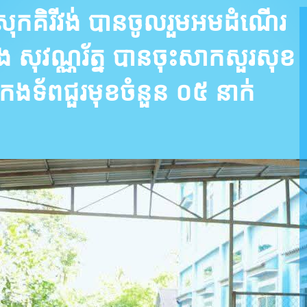
រុកគិរីវង់ បានចូលរួមអមដំណើរ
ង សុវណ្ណរ័ត្ន បានចុះសាកសួរសុខ
វីរៈកងទ័ពជួរមុខចំនួន ០៥ នាក់