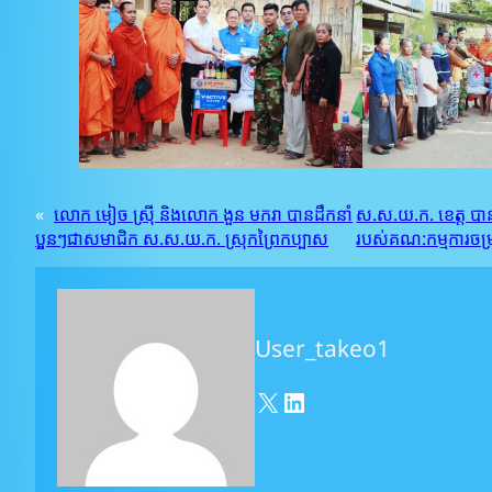
«
លោក មៀច ស្រ៊ី និងលោក ងួន មករា បានដឹកនាំ
ស.ស.យ.ក. ខេត្ត បាន
ប្អូនៗជាសមាជិក ស.ស.យ.ក. ស្រុកព្រៃកប្បាស
របស់គណ:កម្មការចម្រុះ
User_takeo1
X
LinkedIn