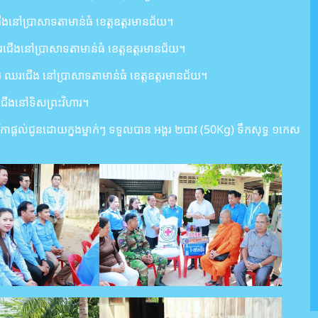
ងនៅប្រាសាទតាមាន់ធំ ខេត្តឧត្តរមានជ័យ។
រជើងនៅប្រាសាទតាមាន់ធំ ខេត្តឧត្តរមានជ័យ។
ាអូរ ឈរជើង នៅប្រាសាទតាមាន់ធំ ខេត្តឧត្តរមានជ័យ។
ឈរជើងនៅទិសព្រះវិហារ។
ផ្តល់ជូនដោយក្នុងម្នាក់ៗ ទទួលបាន អង្គរ ២បាវ (50Kg) ទឹកសុទ្ធ ១កេស