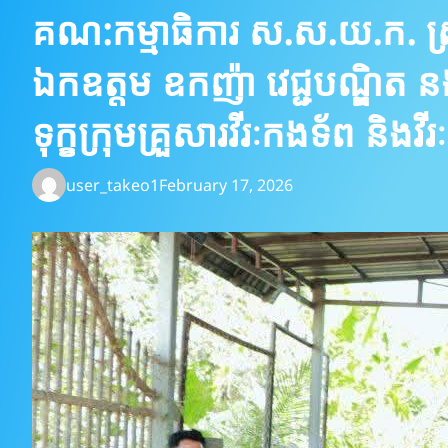
គណ:កម្មាធិការ ស.ស.យ.ក. ស្
ឯកឧត្តម ឧកញ៉ា វេជ្ជបណ្ឌិត ន
ទុក្ខក្រុមគ្រួសារវីរៈកងទ័ព និង
user_takeo1
February 17, 2026