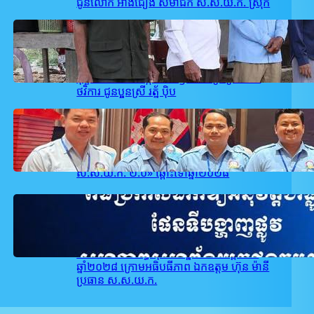
ជូនលោក អាំង​ជឿង សមាជិក ស.ស.យ.ក. ស្រុក
February 26, 2026
.
user_takeo1
គណៈកម្មាធិការ ស.ស.យ.ក. ស្រុកអង្គរបូរី
ដឹកនាំដោយលោក ជា សម្បត្តិ បានចុះសួរសុខ
ទុក្ខ និងនាំយក អង្ករ ៥០kg មី ទឹកត្រី ព្រមទាំង
ថវិការ ជូនប្អូនស្រី រត្ន័ ប៉ិប
February 22, 2026
.
user_takeo1
ស.ស.យ.ក. ខេត្តតាកែវ បានចូលរួមក្នុងពិធី
ប្រកាសដាក់ឱ្យអនុវត្តជាផ្លូវការ «ផែនទីបង្ហាញផ្លូវ
ស.ស.យ.ក. ២.០» ឆ្ពោះទៅឆ្នាំ២០២៨
February 21, 2026
.
user_takeo1
សហភាពសហព័ន្ធយុវជនកម្ពុជា នឹងរៀបចំពិធី
ប្រកាសដាក់ឱ្យអនុវត្តជាផ្លូវការផែនទីបង្ហាញផ្លូវ
សហភាពសហព័ន្ធយុវជនកម្ពុជា ២.០ ឆ្ពោះទៅ
ឆ្នាំ២០២៨ ក្រោមអធិបធីភាព ឯកឧត្តម ហ៊ុន ម៉ានី
ប្រធាន ស.ស.យ.ក.