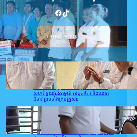
Facebook
TikTok
LATEST POSTS
February 27, 2026
.
user_takeo1
ឯកឧត្តម សុខ ពុទ្ធិវុធ បានអញ្ជើញគោរព
វិញ្ញាណក្ខន្ធម្តាយរបស់ ឯកឧត្តម ស្រី ច័ន្ទប៉ូរ៉ាត់
សមាជិកអចិន្រ្តៃយ៍គណៈកម្មាធិកាសហភាព
សហព័ន្ធយុវជនកម្ពុជា ខេត្តតាកែវ និងលោក
ជំទាវ ព្រមទាំងក្រុមគ្រួសារ
February 26, 2026
.
user_takeo1
គណៈកម្មាធិការ ស.ស.យ.ក. ស្រុកអង្គរបូរី
ដឹកនាំដោយលោក ជា សម្បត្តិ បានចុះសួរសុខ
ទុក្ខ និងនាំយកថវិការបស់ឯកឧត្តម សុខ ពុទ្ធិវុធ