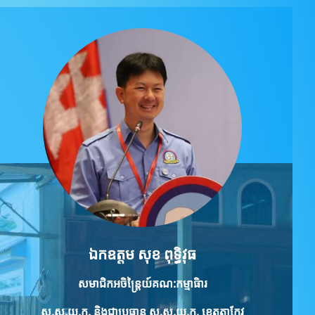
ឯកឧត្ដម សុខ ពុទ្ធិវុធ
សមាជិកអចិន្ត្រៃយ៍គណ:កម្មាធិារ
ស.ស.យ.ក.
និងជាប្រធាន ស.ស.យ.ក. ខេត្តតាកែវ