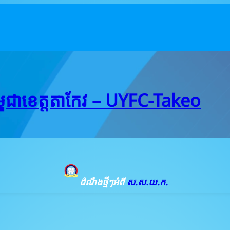
ជាខេត្តតាកែវ – UYFC-Takeo
ដំណឹងថ្មីៗអំពី
ស.ស.យ.ក.