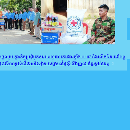
ចូលរួម ក្នុងកិច្ចប្រជុំបូកសរុបលទ្ធផលការងារឆ្នាំ២០២៥ និងលើកទិសដៅបន្ត
លើកកម្ពស់សីលធម៌សង្គម សង្គម តម្លៃស្តី និងគ្រួសារខ្មែរថ្នាក់ខេត្ត
»