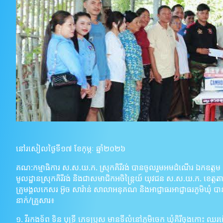
នៅរសៀលថ្ងៃទី១៧ ខែកុម្ភៈ ឆ្នាំ២០២៦
គណ:កម្មាធិការ ស.ស.យ.ក. ស្រុកគិរីវង់ បានចូលរួមអមដំណើរ ឯកឧត្តម ឧកញ៉
មូលដ្ឋានស្រុកគិរីវង់ និងជាសមាជិកអចិន្ត្រៃយ៍ យុវជន ស.ស.យ.ក. ខេត
គ្រូមង្គលកេសរ អ៊ូច សារ៉ាន់ សាលាអនុគណ និងអាជ្ញាធរអាជ្ញាធរភូមិឃុំ បាន
នាក់/គ្រួសារ៖
១. វីរកងទ័ព ទិន បុទ្រី ភេទប្រុស មានទីលំនៅភូមិចេក ឃុំគិរីចុង