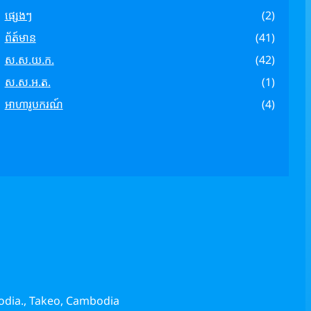
ផ្សេងៗ
(2)
ព័ត៍មាន
(41)
ស.ស.យ.ក.
(42)
ស.ស.អ.ត.
(1)
អាហារូបករណ៍
(4)
odia., Takeo, Cambodia