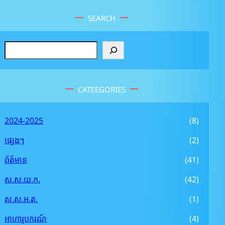
SEARCH
S
e
a
r
CATEEGORIES
c
h
2024-2025
(8)
ផ្សេងៗ
(2)
ព័ត៍មាន
(41)
ស.ស.យ.ក.
(42)
ស.ស.អ.ត.
(1)
អាហារូបករណ៍
(4)