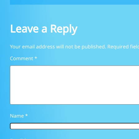
Leave a Reply
Your email address will not be published.
Required fie
Comment
*
Name
*