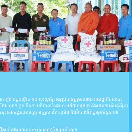
ា វេជ្ជបណ្ឌិត នង សុវណ្ណរ័ត្ន អនុប្រធានក្រុមការងារ រាជរដ្ឋាភិបាលចុះ
្តតាកែវ លោក ងួន ឌីណា អភិបាលនៃគណៈអភិបាលស្រុក និងមានការនិមន្តពីព្រះ
ចុះសាកសួរសុខទុក្ខក្រុមគ្រួសារវីរៈកងទ័ព និងវីរៈកងទ័ពជួរមុខចំនួន ០៥
កោះ ឈរជើងនៅកងពលលេខ១ (៣៣៣)ទិសព្រះវិហារ។