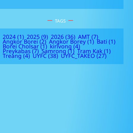
TAGS
2024
(1)
2025
(9)
2026
(36)
AMT
(7)
Angkor Borei
(2)
Angkor Borey
(1)
Bati
(1)
Borei Cholsar
(1)
kirivong
(4)
Preykabas
(7)
Samrong
(1)
Tram Kak
(1)
Treang
(4)
UYFC
(38)
UYFC_TAKEO
(27)