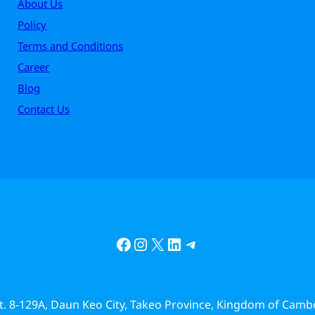
About Us
Policy
Terms and Conditions
Career
Blog
Contact Us
Facebook
Instagram
X
LinkedIn
Telegram
St. 8-129A, Daun Keo City, Takeo Province, Kingdom of Camb