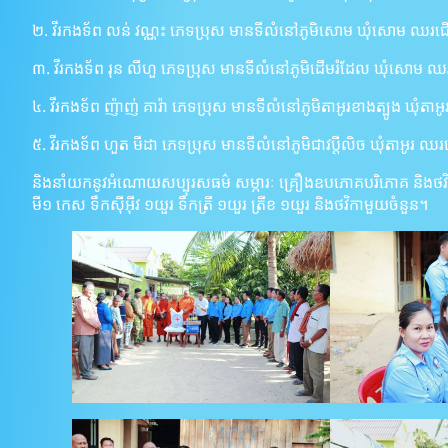
២. វីរកងទ័ព លន់ វណ្ណះ ភេទប្រុស មានទីលំនៅភូមិសោម ឃុំសោម ឈរជើ
៣. វីរកងទ័ព រុន លីហួ ភេទប្រុស មានទីលំនៅភូមិដើមរំដែល ឃុំសោម ឈ
៤. វីរកងទ័ព ញ៉ាញ់ គារ៉ា ភេទប្រុស មានទីលំនៅភូមិតាអូរខាងត្បូង ឃុំត
៥. វីរកងទ័ព ហួត មីដា ភេទប្រុស មានទីលំនៅភូមិជាវប្តីលិច ឃុំតាអូរ 
និងនាំយកនូវអំណោយសប្បុរសធម៌ សម្ភារៈ គ្រឿងឧបភោគបរិភោគ និងថវិកា
មី១ កេស ទឹកស៊ីអ៊ីវ ១យួរ ទឹកត្រី ១យួរ ត្រីខ ១យួរ និងថវិកាមួយចំនួន។