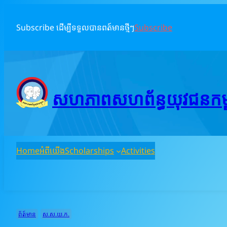
Skip
to
Subscribe ដើម្បីទទួលបានពត៍មានថ្មីៗ
Subscribe
content
សហភាពសហព័ន្ធយុវជនកម្ពុ
Home
អំពីយើង
Scholarships
Activities
ព័ត៍មាន
ស.ស.យ.ក.