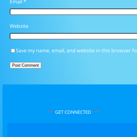
Email
*
Website
Save my name, email, and website in this browser fo
GET CONNECTED